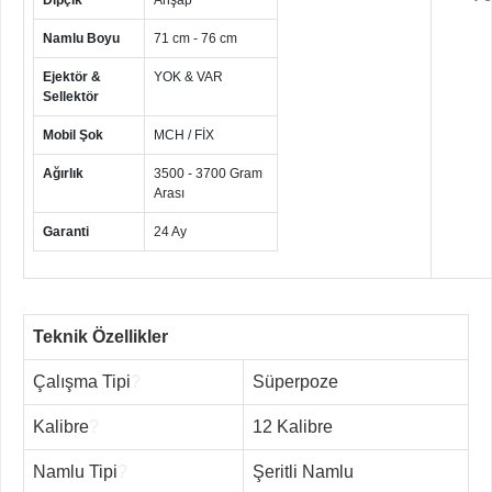
Dipçik
Ahşap
Namlu Boyu
71 cm - 76 cm
Ejektör &
YOK & VAR
Sellektör
Mobil Şok
MCH / FİX
Ağırlık
3500 - 3700 Gram
Arası
Garanti
24 Ay
Teknik Özellikler
Çalışma Tipi
?
Süperpoze
Kalibre
?
12 Kalibre
Namlu Tipi
?
Şeritli Namlu