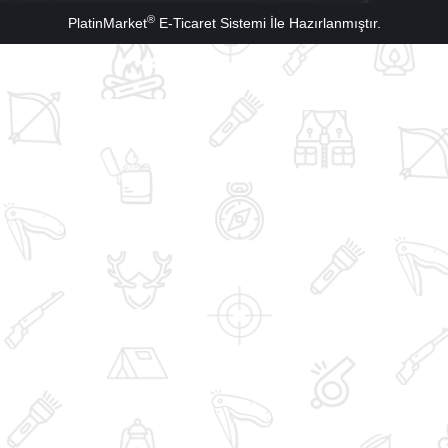
®
PlatinMarket
E-Ticaret Sistemi
İle Hazırlanmıştır.