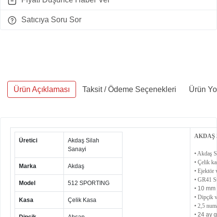
Satıcıya Soru Sor
Ürün Açıklaması
Taksit / Ödeme Seçenekleri
Ürün Yo
AKDAŞ 
Üretici
Akdaş Silah
Sanayi
• Akdaş S
• Çelik kas
Marka
Akdaş
• Ejektör 
• GR41 St
Model
512 SPORTING
•
10 mm 
• Dipçik v
Kasa
Çelik Kasa
• 2,5 numa
•
24 ay g