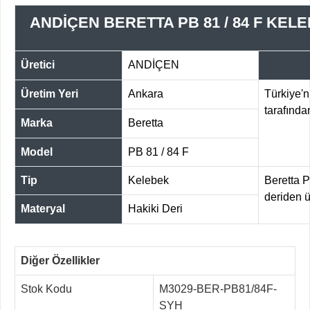
ANDİÇEN BERETTA PB 81 / 84 F KELE
Üretici
ANDİÇEN
Üretim Yeri
Ankara
Türkiye'ni
tarafında
Marka
Beretta
Model
PB 81 / 84 F
Tip
Kelebek
Beretta P
deriden ür
Materyal
Hakiki Deri
Diğer Özellikler
Stok Kodu
M3029-BER-PB81/84F-
SYH