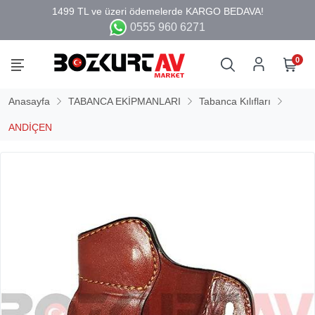
0555 960 6271
0
Anasayfa
TABANCA EKİPMANLARI
Tabanca Kılıfları
ANDİÇEN