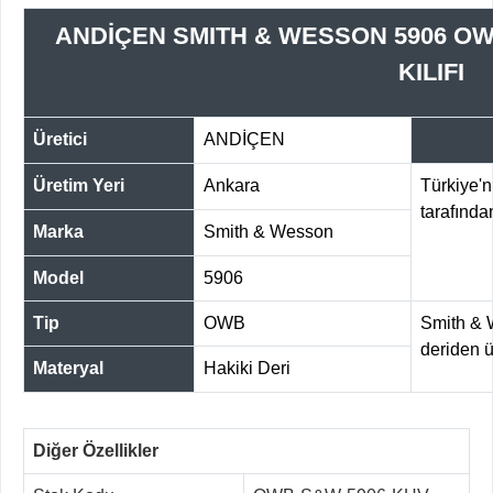
ANDİÇEN SMITH & WESSON 5906 O
KILIFI
Üretici
ANDİÇEN
Üretim Yeri
Ankara
Türkiye'ni
tarafında
Marka
Smith & Wesson
Model
5906
Tip
OWB
Smith & 
deriden ür
Materyal
Hakiki Deri
Diğer Özellikler