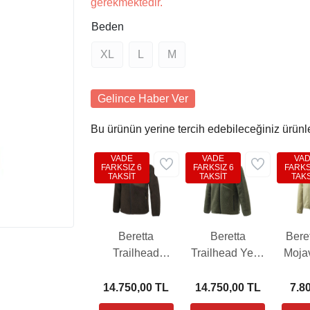
gerekmektedir.
Beden
XL
L
M
Gelince Haber Ver
Bu ürünün yerine tercih edebileceğiniz ürünl
VADE
VADE
VA
FARKSIZ 6
FARKSIZ 6
FARKS
TAKSİT
TAKSİT
TAKS
Beretta
Beretta
Beret
Trailhead
Trailhead Yeşil
Moja
Kahverengi
Polar Ceket
Pol
Polar Ceket
(PB-
P301
14.750,00 TL
14.750,00 TL
7.8
(PB-
P3441T19670715)