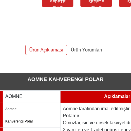
P3441T196708AA)
Ürün Açıklaması
Ürün Yorumları
AOMNE KAHVERENGİ POLAR
AOMNE
Açıklamalar
Aomne tarafından imal edilmiştir.
Aomne
Polardır.
Kahverengi Polar
Omuzlar, sırt ve dirsek takviyelidir
2 yan cep ve 1 adet göğüs cebi va