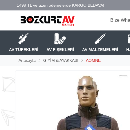
Bize Wha
AV TÜFEKLERİ
AV FİŞEKLERİ
AV MALZEMELERİ
H
Anasayfa
GİYİM & AYAKKABI
AOMNE