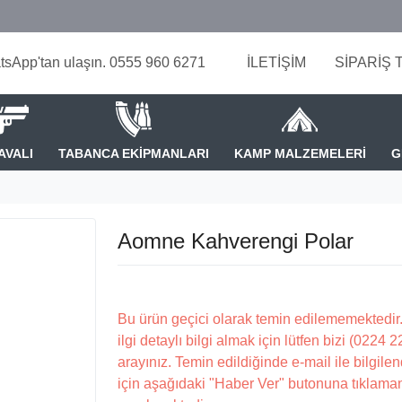
tsApp'tan ulaşın. 0555 960 6271
İLETİŞİM
SİPARİŞ 
AVALI
TABANCA EKİPMANLARI
KAMP MALZEMELERİ
G
Aomne Kahverengi Polar
Bu ürün geçici olarak temin edilememektedir.
ilgi detaylı bilgi almak için lütfen bizi (0224 
arayınız. Temin edildiğinde e-mail ile bilgilen
için aşağıdaki "Haber Ver" butonuna tıklama