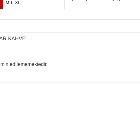
M-L-XL
LAR-KAHVE
temin edilememektedir.