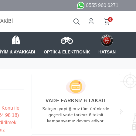
0555 960 6271
0
TAKİBİ
İYİM & AYAKKABI
OPTİK & ELEKTRONİK
HATSAN
VADE FARKSIZ 6 TAKSİT
 Konu ile
Satışını yaptığımız tüm ürünlerde
224 98 18)
geçerli vade farksız 6 taksit
kampanyamız devam ediyor.
dirilmek
nız