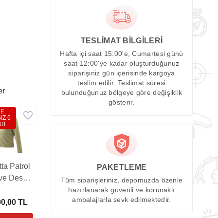
TESLİMAT BİLGİLERİ
Hafta içi saat 15:00'e, Cumartesi günü
saat 12:00'ye kadar oluşturduğunuz
siparişiniz gün içerisinde kargoya
teslim edilir. Teslimat süresi
er
bulunduğunuz bölgeye göre değişiklik
gösterir.
DE
IZ 6
İT
ta Patrol
PAKETLEME
ve Desert
Tüm siparişleriniz, depomuzda özenle
ar (PB-
hazırlanarak güvenli ve korunaklı
ambalajlarla sevk edilmektedir.
5T200301B5)
00,00 TL