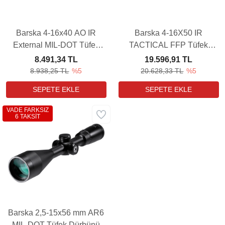
Barska 4-16x40 AO IR
Barska 4-16X50 IR
External MIL-DOT Tüfek
TACTICAL FFP Tüfek
Dürbünü
Dürbünü
8.491,34 TL
19.596,91 TL
8.938,25 TL
%5
20.628,33 TL
%5
VADE FARKSIZ
6 TAKSİT
Barska 2,5-15x56 mm AR6
MIL-DOT Tüfek Dürbünü