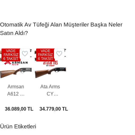
Otomatik Av Tüfeği Alan Müşteriler Başka Neler
Satın Aldı?
VADE
VADE
FARKSIZ
FARKSIZ
6 TAKSİT
6 TAKSİT
Armsan
Ata Arms
A612 W
CY
Otomatik
Ahşap
Av Tüfeği
Otomatik
36.089,00 TL
34.779,00 TL
Av Tüfeği
Ürün Etiketleri