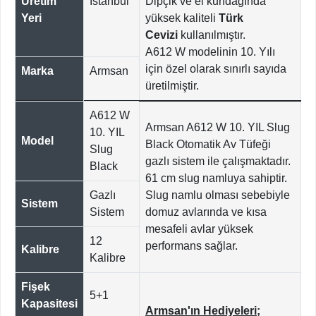
Üretim
İstanbul
Dipçik ve el kundağında
Yeri
yüksek kaliteli
Türk
Cevizi
kullanılmıştır.
A612 W modelinin 10. Yılı
için özel olarak sınırlı sayıda
Marka
Armsan
üretilmiştir.
A612 W
Armsan A612 W 10. YIL Slug
10. YIL
Model
Black Otomatik Av Tüfeği
Slug
gazlı sistem ile çalışmaktadır.
Black
61 cm slug namluya sahiptir.
Gazlı
Slug namlu olması sebebiyle
Sistem
Sistem
domuz avlarında ve kısa
mesafeli avlar yüksek
12
performans sağlar.
Kalibre
Kalibre
Fişek
5+1
Kapasitesi
Armsan'ın Hediyeleri;