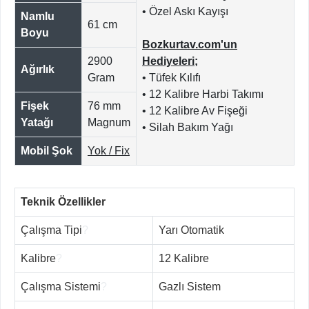
• Özel Askı Kayışı
Namlu
61 cm
Boyu
Bozkurtav.com'un
2900
Hediyeleri;
Ağırlık
Gram
• Tüfek Kılıfı
• 12 Kalibre Harbi Takımı
Fişek
76 mm
• 12 Kalibre Av Fişeği
Yatağı
Magnum
• Silah Bakım Yağı
Mobil Şok
Yok / Fix
Teknik Özellikler
Çalışma Tipi
?
Yarı Otomatik
Kalibre
?
12 Kalibre
Çalışma Sistemi
?
Gazlı Sistem