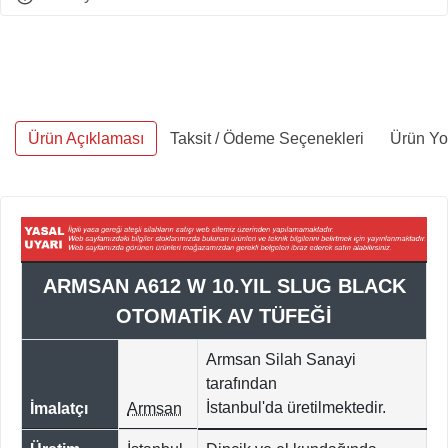
Ürün Açıklaması
Taksit / Ödeme Seçenekleri
Ürün Yo
ARMSAN A612 W 10.YIL SLUG BLACK
OTOMATİK AV TÜFEĞİ
Armsan Silah Sanayi
tarafından
İstanbul'da
üretilmektedir.
İmalatçı
Armsan