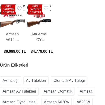
VADE
VADE
FARKSIZ
FARKSIZ
6 TAKSİT
6 TAKSİT
Armsan
Ata Arms
A612 W
CY
Otomatik
Ahşap
Av Tüfeği
Otomatik
36.089,00 TL
34.779,00 TL
Av Tüfeği
Ürün Etiketleri
Av Tüfeği
Av Tüfekleri
Otomatik Av Tüfeği
Armsan Av Tüfekleri
Armsan Otomatik
Armsan
Armsan Fiyat Listesi
Armsan A620w
A620 W