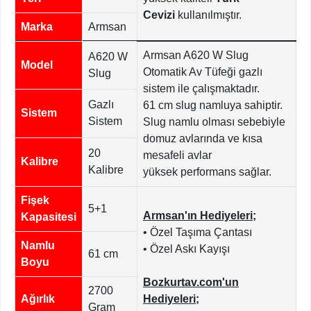
Cevizi
kullanılmıştır.
Marka
Armsan
Armsan A620 W Slug
A620 W
Model
Otomatik Av Tüfeği gazlı
Slug
sistem ile çalışmaktadır.
Gazlı
61 cm slug namluya sahiptir.
Sistem
Sistem
Slug namlu olması sebebiyle
domuz avlarında ve kısa
20
mesafeli avlar
Kalibre
Kalibre
yüksek performans sağlar.
Fişek
5+1
Armsan'ın Hediyeleri;
Kapasitesi
• Özel Taşıma Çantası
Namlu
• Özel Askı Kayışı
61 cm
Boyu
Bozkurtav.com'un
2700
Ağırlık
Hediyeleri;
Gram