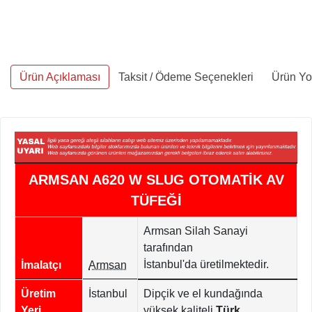
Ürün Açıklaması
Taksit / Ödeme Seçenekleri
Ürün Yo
ARMSAN A620 W SLUG OTOMATİK AV
TÜFEĞİ
Armsan Silah Sanayi
tarafından
İstanbul'da
üretilmektedir.
İmalatçı
Armsan
Üretim
İstanbul
Dipçik ve el kundağında
Yeri
yüksek kaliteli
Türk