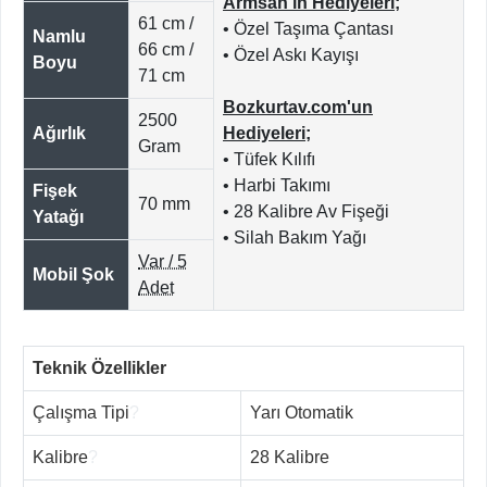
Armsan'ın Hediyeleri;
61 cm /
• Özel Taşıma Çantası
Namlu
66 cm /
• Özel Askı Kayışı
Boyu
71 cm
Bozkurtav.com'un
2500
Ağırlık
Hediyeleri;
Gram
• Tüfek Kılıfı
• Harbi Takımı
Fişek
70 mm
• 28 Kalibre Av Fişeği
Yatağı
• Silah Bakım Yağı
Var / 5
Mobil Şok
Adet
Teknik Özellikler
Çalışma Tipi
?
Yarı Otomatik
Kalibre
?
28 Kalibre