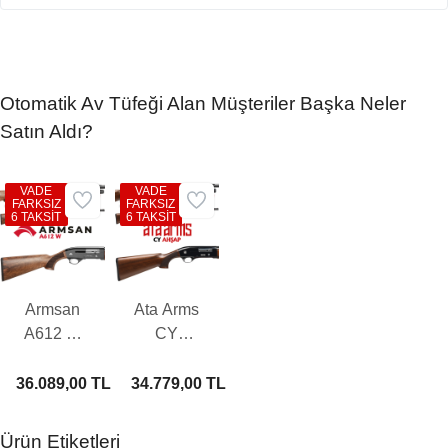
Otomatik Av Tüfeği Alan Müşteriler Başka Neler
Satın Aldı?
VADE
VADE
FARKSIZ
FARKSIZ
6 TAKSİT
6 TAKSİT
Armsan
Ata Arms
A612 W
CY
Otomatik
Ahşap
Av Tüfeği
Otomatik
36.089,00 TL
34.779,00 TL
Av Tüfeği
Ürün Etiketleri