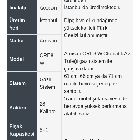
İstanbul'da
üretilmektedir.
İmalatçı
Armsan
Üretim
İstanbul
Dipçik ve el kundağında
Yeri
yüksek kaliteli
Türk
Cevizi
kullanılmıştır.
Marka
Armsan
Armsan CRE8 W Otomatik Av
CRE8
Model
Tüfeği gazlı sistem ile
W
çalışmaktadır.
61 cm, 66 cm ya da 71 cm
Gazlı
Sistem
namlu boyu seçeneğine
Sistem
sahiptir.
5 adet mobil şoku sayesinde
28
her avda yüksek performans
Kalibre
Kalibre
alabilirsiniz.
Fişek
5+1
Kapasitesi