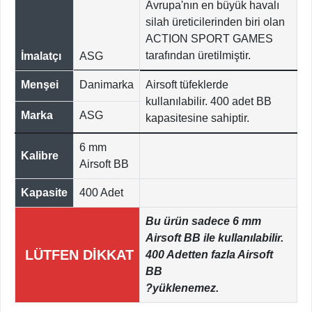
Avrupa'nın en büyük havalı
silah üreticilerinden biri olan
ACTION SPORT GAMES
tarafından üretilmiştir.
İmalatçı
ASG
Menşei
Danimarka
Airsoft tüfeklerde
kullanılabilir. 400 adet BB
Marka
ASG
kapasitesine sahiptir.
6 mm
Kalibre
Airsoft BB
Kapasite
400 Adet
Bu ürün sadece 6 mm
Airsoft BB ile kullanılabilir.
LÜTFEN DİKKAT
400 Adetten fazla Airsoft
BB
?yüklenemez.