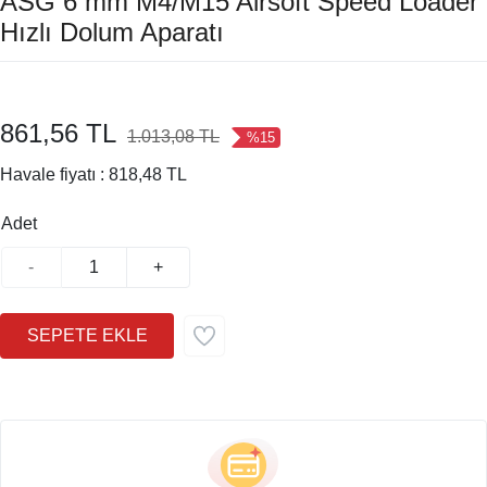
ASG 6 mm M4/M15 Airsoft Speed Loader
Hızlı Dolum Aparatı
861,56 TL
1.013,08 TL
%15
Havale fiyatı :
818,48 TL
Adet
-
+