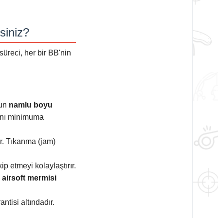
siniz?
 süreci, her bir BB'nin
zun
namlu boyu
sını minimuma
r. Tıkanma (jam)
ip etmeyi kolaylaştırır.
a
airsoft mermisi
tisi altındadır.