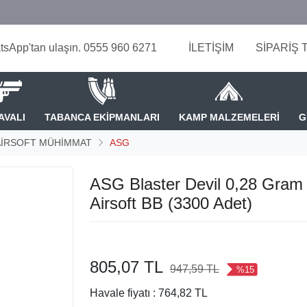
tsApp'tan ulaşın. 0555 960 6271
İLETİŞİM
SİPARİŞ 
AVALI
TABANCA EKİPMANLARI
KAMP MALZEMELERİ
G
AİRSOFT MÜHİMMAT
ASG
ASG Blaster Devil 0,28 Gra
Airsoft BB (3300 Adet)
805,07 TL
947,59 TL
%15
Havale fiyatı :
764,82 TL