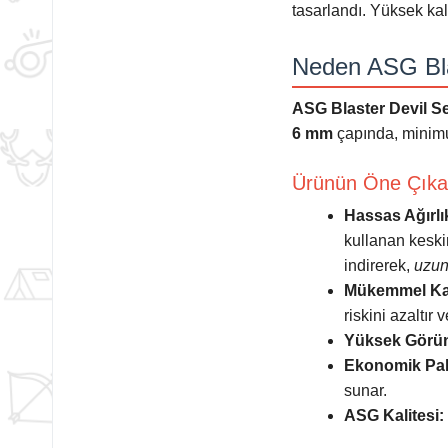
tasarlandı. Yüksek kal
Neden ASG Blas
ASG Blaster Devil Se
6 mm
çapında, minimu
Ürünün Öne Çıkan 
Hassas Ağırlık
kullanan keski
indirerek,
uzun
Mükemmel Kal
riskini azaltır
Yüksek Görün
Ekonomik Pak
sunar.
ASG Kalitesi: