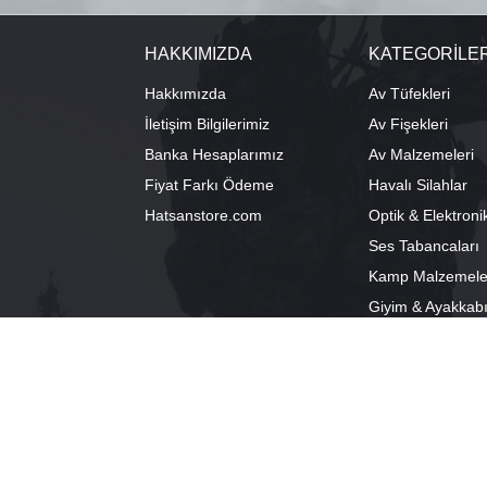
HAKKIMIZDA
KATEGORİLE
Hakkımızda
Av Tüfekleri
İletişim Bilgilerimiz
Av Fişekleri
Banka Hesaplarımız
Av Malzemeleri
Fiyat Farkı Ödeme
Havalı Silahlar
Hatsanstore.com
Optik & Elektroni
Ses Tabancaları
Kamp Malzemele
Giyim & Ayakkab
info@bozkurtav.com
Merkez: Ala
0555 960 6271
Şube: Alacam
0224 224 9818 / 0543 224 9818 (pbx)