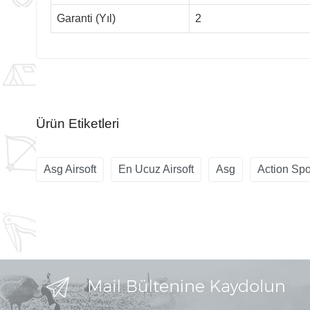
Garanti (Yıl)
2
Ürün Etiketleri
Asg Airsoft
En Ucuz Airsoft
Asg
Action Sp