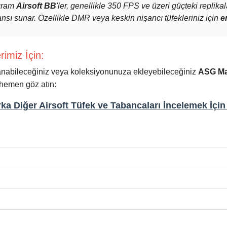
gram
Airsoft BB
'ler, genellikle 350 FPS ve üzeri güçteki replikal
sı sunar. Özellikle DMR veya keskin nişancı tüfekleriniz için
e
imiz İçin:
llanabileceğiniz veya koleksiyonunuza ekleyebileceğiniz
ASG Mar
hemen göz atın:
a Diğer Airsoft Tüfek ve Tabancaları İncelemek İçin 