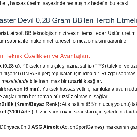
iteli, hassas üretimi sayesinde her atışınız hedefini bulacak!
ter Devil 0,28 Gram BB'leri Tercih Etmeli
risi
, airsoft BB teknolojisinin zirvesini temsil eder. Üstün üretim
m sapma ile mükemmel küresel formda olmasını garantiler.
Teknik Özellikleri ve Avantajları:
 (0,28 g):
Yüksek namlu çıkış hızına sahip (FPS) tüfekler ve u
n nişancı (DMR/Sniper) replikaları için idealdir. Rüzgar sapma
 mesafelerde
bile inanılmaz bir
tutarlılık
sağlar.
ibrasyon (6 mm):
Yüksek hassasiyetli iç namlularla uyumludu
 ve atışlarınızın her zaman pürüzsüz olmasını sağlar.
ürlük (Krem/Beyaz Renk):
Atış hattını (BB'nin uçuş yolunu) tak
et (3300 Adet):
Uzun süreli oyun seansları için yeterli miktard
Dünyaca ünlü
ASG Airsoft
(ActionSportGames) markasının garan