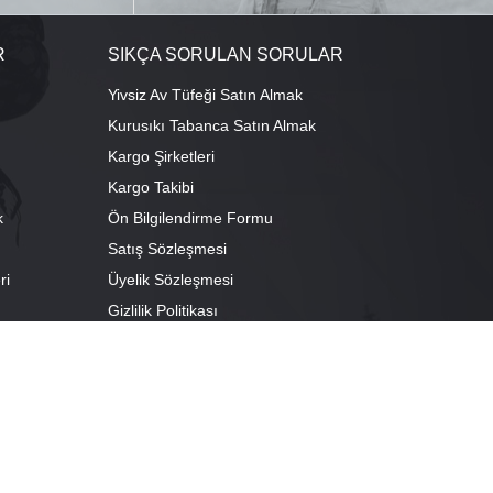
R
SIKÇA SORULAN SORULAR
Yivsiz Av Tüfeği Satın Almak
Kurusıkı Tabanca Satın Almak
Kargo Şirketleri
Kargo Takibi
k
Ön Bilgilendirme Formu
Satış Sözleşmesi
ri
Üyelik Sözleşmesi
ı
Gizlilik Politikası
camescit Mah. Kümbet Sokak No:4/A Osmangazi/BURSA
escit Mah. Çancılar Cad. No:38 Osmangazi/BURSA