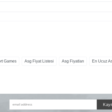
ort Games
Asg Fiyat Listesi
Asg Fiyatları
En Ucuz A