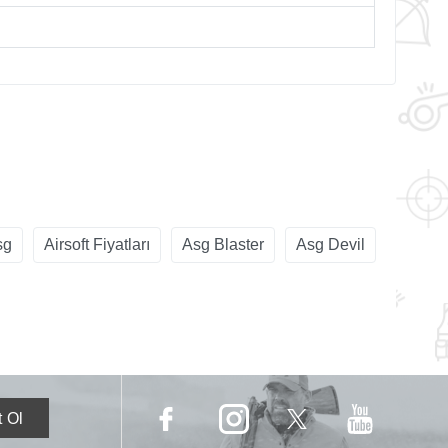
sg
Airsoft Fiyatları
Asg Blaster
Asg Devil