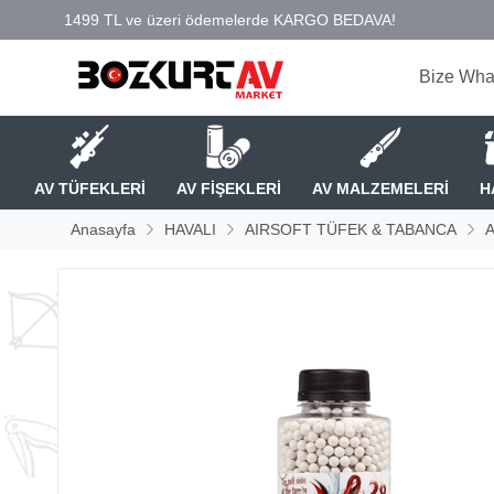
Bize Wha
AV TÜFEKLERİ
AV FİŞEKLERİ
AV MALZEMELERİ
H
Anasayfa
HAVALI
AIRSOFT TÜFEK & TABANCA