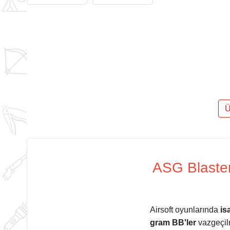
Ü
ASG Blaster
Airsoft oyunlarında
is
gram BB'ler
vazgeçilm