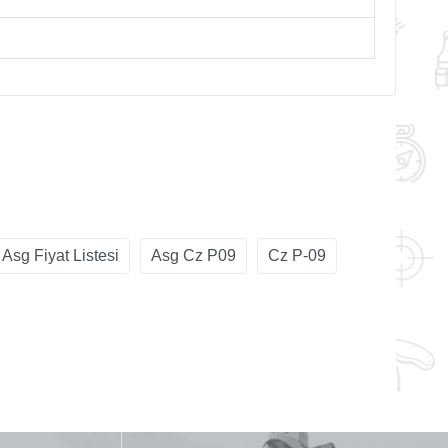
Asg Fiyat Listesi
Asg Cz P09
Cz P-09