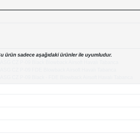
u ürün sadece aşağıdaki ürünler ile uyumludur.
ASG CZ P-09 Black Blowback Airsoft Havalı Tabanca
ASG CZ P-09 FDE Blowback Airsoft Havalı Tabanca
ASG CZ P-09 Black - FDE Blowback Airsoft Havalı Tabanca