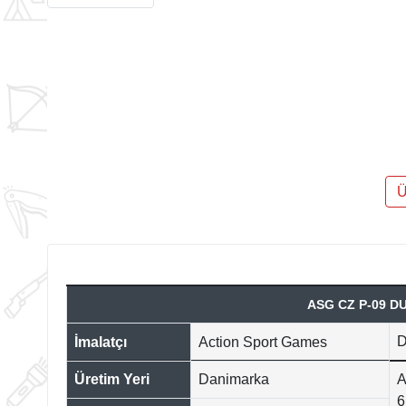
Ü
ASG CZ P-09 D
D
İmalatçı
Action Sport Games
Üretim Yeri
Danimarka
A
6