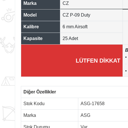
Marka
CZ
Model
CZ P-09 Duty
Kalibre
6 mm Airsoft
Kapasite
25 Adet
B
•
LÜTFEN DİKKAT
•
•
Diğer Özellikler
Stok Kodu
ASG-17658
Marka
ASG
Stok Durumu
Var