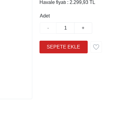
Havale fiyatı :
2.299,93 TL
Adet
-
+