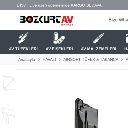
Bize Wha
AV TÜFEKLERİ
AV FİŞEKLERİ
AV MALZEMELERİ
H
Anasayfa
HAVALI
AIRSOFT TÜFEK & TABANCA