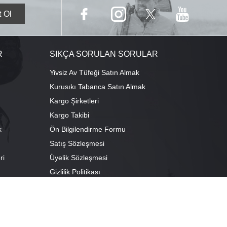
R
SIKÇA SORULAN SORULAR
Yivsiz Av Tüfeği Satın Almak
Kurusıkı Tabanca Satın Almak
Kargo Şirketleri
Kargo Takibi
k
Ön Bilgilendirme Formu
Satış Sözleşmesi
ri
Üyelik Sözleşmesi
ı
Gizlilik Politikası
camescit Mah. Kümbet Sokak No:4/A Osmangazi/BURSA
escit Mah. Çancılar Cad. No:38 Osmangazi/BURSA