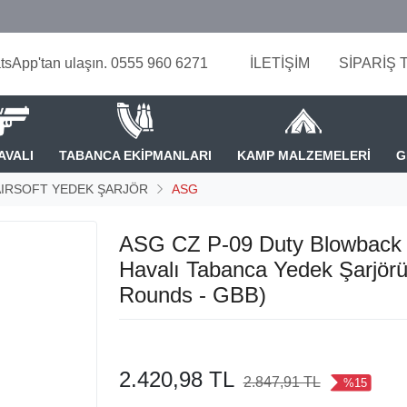
tsApp'tan ulaşın. 0555 960 6271
İLETİŞİM
SİPARİŞ 
AVALI
TABANCA EKİPMANLARI
KAMP MALZEMELERİ
G
AIRSOFT YEDEK ŞARJÖR
ASG
ASG CZ P-09 Duty Blowback A
Havalı Tabanca Yedek Şarjörü
Rounds - GBB)
2.420,98 TL
2.847,91 TL
%15