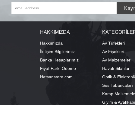
HAKKIMIZDA
KATEGORİLE
Hakkımızda
Av Tüfekleri
İletişim Bilgilerimiz
Av Fişekleri
Banka Hesaplarımız
Av Malzemeleri
Fiyat Farkı Ödeme
Havalı Silahlar
Hatsanstore.com
Optik & Elektroni
Ses Tabancaları
Kamp Malzemele
Giyim & Ayakkab
info@bozkurtav.com
Merkez: Ala
0555 960 6271
Şube: Alacam