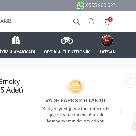
0555 960 6271
0
TAKİBİ
İYİM & AYAKKABI
OPTİK & ELEKTRONİK
HATSAN
 Smoky
75 Adet)
VADE FARKSIZ 6 TAKSİT
Satışını yaptığımız tüm ürünlerde
geçerli vade farksız 6 taksit
kampanyamız devam ediyor.