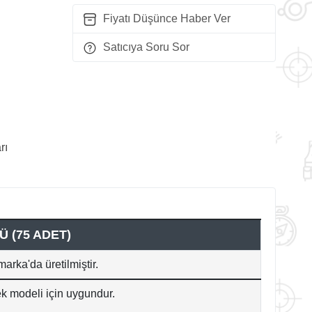
Fiyatı Düşünce Haber Ver
Satıcıya Soru Sor
rı
 (75 ADET)
arka'da üretilmiştir.
ek modeli için uygundur.