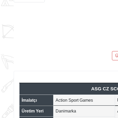
Ü
ASG CZ SC
İmalatçı
Action Sport Games
Üretim Yeri
Danimarka