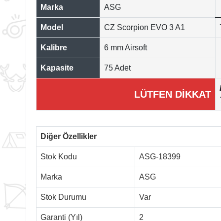
Marka
ASG
Model
CZ Scorpion EVO 3 A1
Kalibre
6 mm Airsoft
Kapasite
75 Adet
LÜTFEN DİKKAT
Diğer Özellikler
Stok Kodu
ASG-18399
Marka
ASG
Stok Durumu
Var
Garanti (Yıl)
2