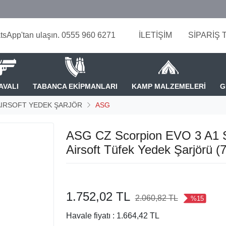
tsApp'tan ulaşın. 0555 960 6271
İLETİŞİM
SİPARİŞ 
AVALI
TABANCA EKİPMANLARI
KAMP MALZEMELERİ
G
AIRSOFT YEDEK ŞARJÖR
ASG
ASG CZ Scorpion EVO 3 A1
Airsoft Tüfek Yedek Şarjörü (
1.752,02 TL
2.060,82 TL
%15
Havale fiyatı :
1.664,42 TL