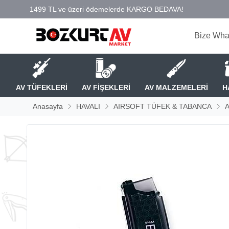
Bize Wha
AV TÜFEKLERİ
AV FİŞEKLERİ
AV MALZEMELERİ
H
Anasayfa
HAVALI
AIRSOFT TÜFEK & TABANCA