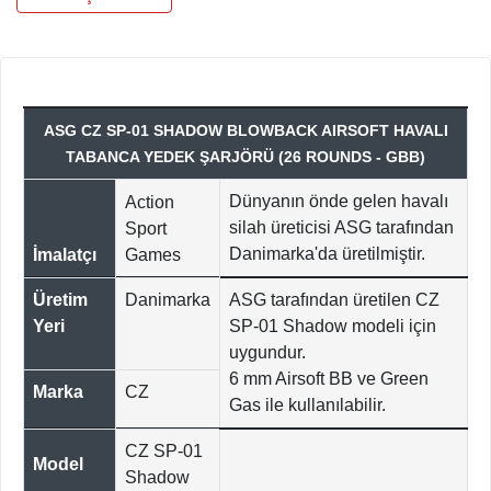
ASG CZ SP-01 SHADOW BLOWBACK AIRSOFT HAVALI
TABANCA YEDEK ŞARJÖRÜ (26 ROUNDS - GBB)
Dünyanın önde gelen havalı
Action
silah üreticisi ASG tarafından
Sport
Danimarka'da üretilmiştir.
İmalatçı
Games
Üretim
Danimarka
ASG tarafından üretilen CZ
Yeri
SP-01 Shadow modeli için
uygundur.
6 mm Airsoft BB ve Green
Marka
CZ
Gas ile kullanılabilir.
CZ SP-01
Model
Shadow