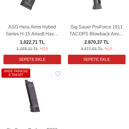
ASG Hera Arms Hybrid
Sig Sauer ProForce 1911
Series H-15 Airsoft Havalı
TACOPS Blowback Airsoft
Tüfek Yedek Şarjörü (180
Havalı Tabanca Yedek
1.022,71 TL
2.870,37 TL
Adet)
Şarjörü
1.203,11 TL
%15
3.377,01 TL
%15
VADE FARKSIZ
6 TAKSİT