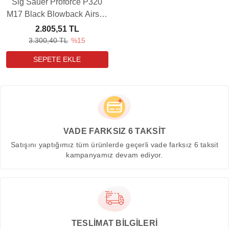
Sig Sauer Proforce P320
M17 Black Blowback Airsoft
Havalı Tabanca Yedek
2.805,51 TL
Şarjörü
3.300,40 TL
%15
VADE FARKSIZ 6 TAKSİT
Satışını yaptığımız tüm ürünlerde geçerli vade farksız 6 taksit
kampanyamız devam ediyor.
TESLİMAT BİLGİLERİ