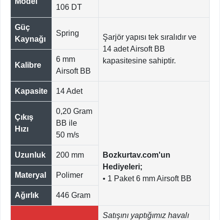
Model
106 DT
Güç
Spring
Şarjör yapısı tek sıralıdır ve
Kaynağı
14 adet Airsoft BB
6 mm
kapasitesine sahiptir.
Kalibre
Airsoft BB
Kapasite
14 Adet
0,20 Gram
Çıkış
BB ile
Hızı
50 m/s
Uzunluk
200 mm
Bozkurtav.com'un
Hediyeleri;
Materyal
Polimer
• 1 Paket 6 mm Airsoft BB
Ağırlık
446 Gram
Satışını yaptığımız havalı