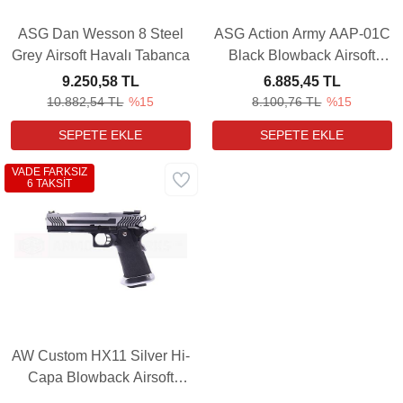
ASG Dan Wesson 8 Steel
ASG Action Army AAP-01C
Grey Airsoft Havalı Tabanca
Black Blowback Airsoft
Havalı Tabanca
9.250,58 TL
6.885,45 TL
10.882,54 TL
%15
8.100,76 TL
%15
VADE FARKSIZ
6 TAKSİT
AW Custom HX11 Silver Hi-
Capa Blowback Airsoft
Havalı Tabanca (Full Auto)