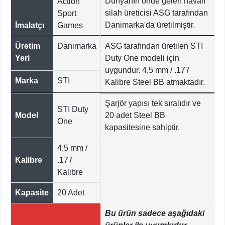
Dünyanın önde gelen havalı
Action
silah üreticisi ASG tarafından
Sport
Danimarka'da üretilmiştir.
İmalatçı
Games
Üretim
Danimarka
ASG tarafından üretilen STI
Yeri
Duty One modeli için
uygundur. 4,5 mm / .177
Marka
STI
Kalibre Steel BB atmaktadır.
Şarjör yapısı tek sıralıdır ve
STI Duty
Model
20 adet Steel BB
One
kapasitesine sahiptir.
4,5 mm /
Kalibre
.177
Kalibre
Kapasite
20 Adet
Bu ürün sadece aşağıdaki