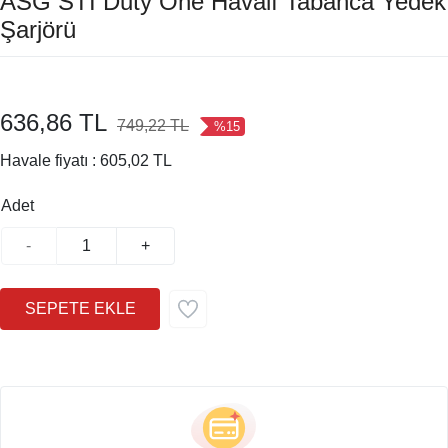
ASG STI Duty One Havalı Tabanca Yedek
Şarjörü
636,86 TL
749,22 TL
%15
Havale fiyatı :
605,02 TL
Adet
-
+