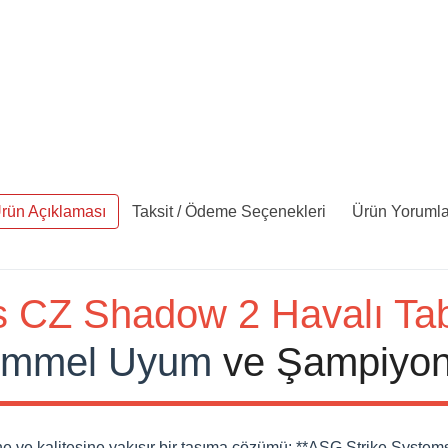
rün Açıklaması
Taksit / Ödeme Seçenekleri
Ürün Yorumla
s
CZ Shadow 2
Havalı Tab
mmel Uyum
ve Şampiyon 
e kalitesine yakışır bir taşıma çözümü: **ASG Strike Systems 