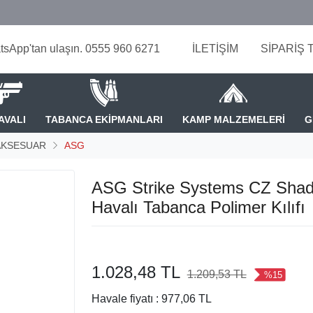
tsApp'tan ulaşın. 0555 960 6271
İLETİŞİM
SİPARİŞ 
AVALI
TABANCA EKİPMANLARI
KAMP MALZEMELERİ
G
AKSESUAR
ASG
ASG Strike Systems CZ Sha
Havalı Tabanca Polimer Kılıfı
1.028,48 TL
1.209,53 TL
%15
Havale fiyatı :
977,06 TL