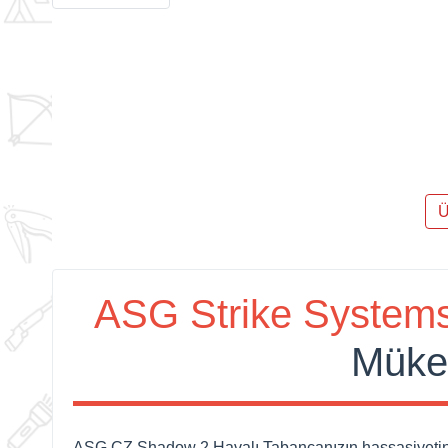
Ü
ASG Strike System
Müke
ASG CZ Shadow 2 Havalı Tabancanızın hassasiyetine v