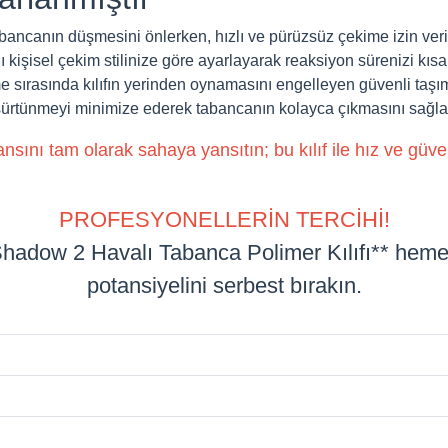
abancanın düşmesini önlerken, hızlı ve pürüzsüz çekime izin veri
nı kişisel çekim stilinize göre ayarlayarak reaksiyon sürenizi kısal
sırasında kılıfın yerinden oynamasını engelleyen güvenli taşım
sürtünmeyi minimize ederek tabancanın kolayca çıkmasını sağla
sını tam olarak sahaya yansıtın; bu kılıf ile hız ve güven
PROFESYONELLERİN TERCİHİ!
hadow 2 Havalı Tabanca
Polimer Kılıfı** heme
potansiyelini serbest bırakın.