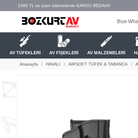
Bize Wha
AV TÜFEKLERİ
AV FİŞEKLERİ
AV MALZEMELERİ
H
Anasayfa
HAVALI
AIRSOFT TÜFEK & TABANCA