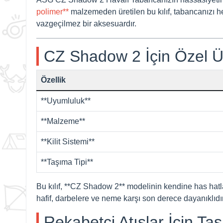
polimer**
malzemeden üretilen bu kılıf, tabancanızı he
vazgeçilmez bir aksesuardır.
CZ Shadow 2 İçin Özel Ür
Özellik
**Uyumluluk**
**Malzeme**
**Kilit Sistemi**
**Taşıma Tipi**
Bu kılıf, **CZ Shadow 2** modelinin kendine has hat
hafif, darbelere ve neme karşı son derece dayanıklıdır
Rekabetçi Atışlar İçin Tas