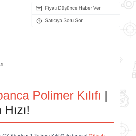
Fiyatı Düşünce Haber Ver
Satıcıya Soru Sor
rı
anca Polimer Kılıfı
|
Hızı!
CZ Shadow 2 Polimer Kılıfı** ile tanışın!
**Siyah