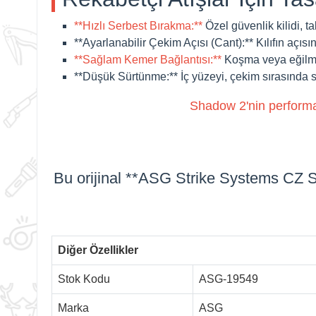
**Hızlı Serbest Bırakma:**
Özel güvenlik kilidi, t
**Ayarlanabilir Çekim Açısı (Cant):**
Kılıfın açısı
**Sağlam Kemer Bağlantısı:**
Koşma veya eğilme 
**Düşük Sürtünme:**
İç yüzeyi, çekim sırasında 
Shadow 2'nin performan
Bu orijinal **ASG Strike Systems
CZ S
Diğer Özellikler
Stok Kodu
ASG-19549
Marka
ASG