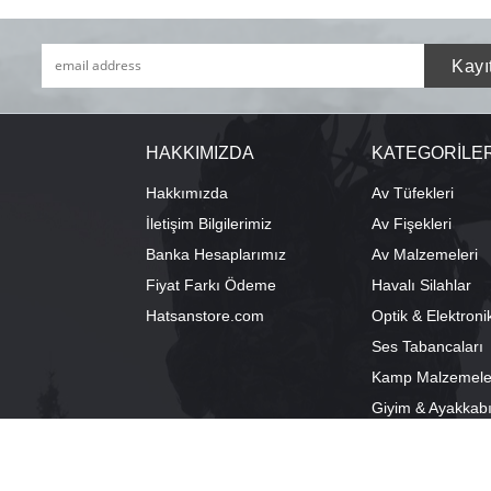
HAKKIMIZDA
KATEGORİLE
Hakkımızda
Av Tüfekleri
İletişim Bilgilerimiz
Av Fişekleri
Banka Hesaplarımız
Av Malzemeleri
Fiyat Farkı Ödeme
Havalı Silahlar
Hatsanstore.com
Optik & Elektroni
Ses Tabancaları
Kamp Malzemele
Giyim & Ayakkab
info@bozkurtav.com
Merkez: Ala