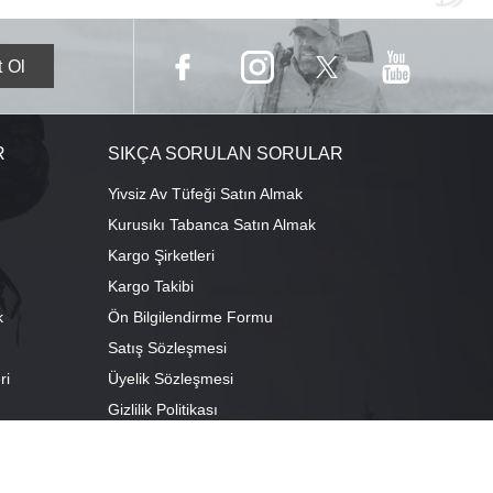
R
SIKÇA SORULAN SORULAR
Yivsiz Av Tüfeği Satın Almak
Kurusıkı Tabanca Satın Almak
Kargo Şirketleri
Kargo Takibi
k
Ön Bilgilendirme Formu
Satış Sözleşmesi
ri
Üyelik Sözleşmesi
ı
Gizlilik Politikası
camescit Mah. Kümbet Sokak No:4/A Osmangazi/BURSA