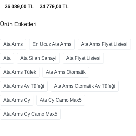
Av Tüfeği
Otomatik
36.089,00 TL
34.779,00 TL
Av Tüfeği
Ürün Etiketleri
Ata Arms
En Ucuz Ata Arms
Ata Arms Fiyat Listesi
Ata
Ata Silah Sanayi
Ata Fiyat Listesi
Ata Arms Tüfek
Ata Arms Otomatik
Ata Arms Av Tüfeği
Ata Arms Otomatik Av Tüfeği
Ata Arms Cy
Ata Cy Camo Max5
Ata Arms Cy Camo Max5