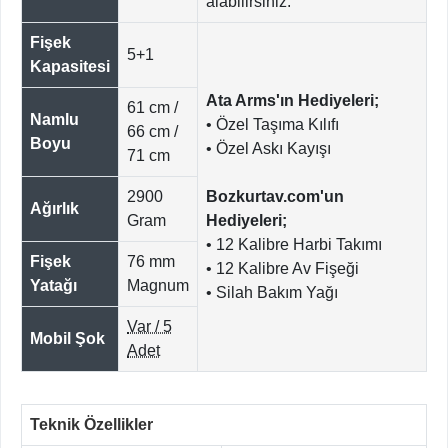
alabilirsiniz.
Fişek
5+1
Kapasitesi
Ata Arms'ın Hediyeleri;
61 cm /
Namlu
• Özel Taşıma Kılıfı
66 cm /
Boyu
• Özel Askı Kayışı
71 cm
2900
Bozkurtav.com'un
Ağırlık
Gram
Hediyeleri;
• 12 Kalibre Harbi Takımı
Fişek
76 mm
• 12 Kalibre Av Fişeği
Yatağı
Magnum
• Silah Bakım Yağı
Var / 5
Mobil Şok
Adet
Teknik Özellikler