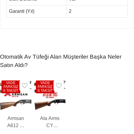
Garanti (Yıl)
2
Otomatik Av Tüfeği Alan Müşteriler Başka Neler
Satın Aldı?
VADE
VADE
FARKSIZ
FARKSIZ
6 TAKSİT
6 TAKSİT
Armsan
Ata Arms
A612 W
CY
Otomatik
Ahşap