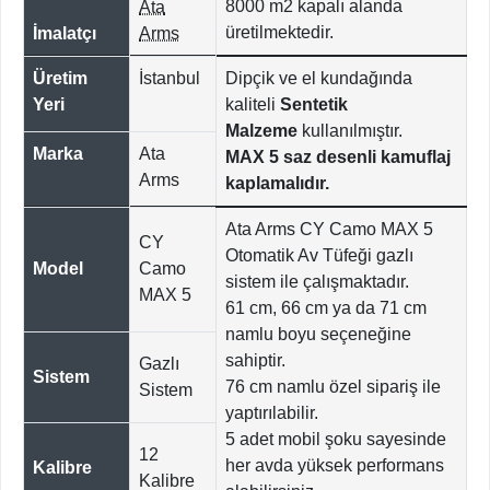
8000
m2 kapalı alanda
Ata
üretilmektedir.
İmalatçı
Arms
Üretim
İstanbul
Dipçik ve el kundağında
Yeri
kaliteli
Sentetik
Malzeme
kullanılmıştır.
Marka
Ata
MAX 5 saz desenli kamuflaj
Arms
kaplamalıdır.
Ata Arms CY Camo MAX 5
CY
Otomatik Av Tüfeği gazlı
Model
Camo
sistem ile çalışmaktadır.
MAX 5
61 cm, 66 cm ya da 71 cm
namlu boyu seçeneğine
sahiptir.
Gazlı
Sistem
76 cm namlu özel sipariş ile
Sistem
yaptırılabilir.
5 adet mobil şoku sayesinde
12
her avda yüksek performans
Kalibre
Kalibre