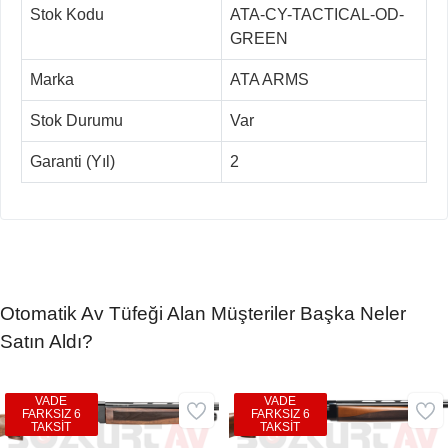
Stok Kodu
ATA-CY-TACTICAL-OD-
GREEN
Marka
ATA ARMS
Stok Durumu
Var
Garanti (Yıl)
2
Otomatik Av Tüfeği Alan Müşteriler Başka Neler
Satın Aldı?
VADE
VADE
FARKSIZ 6
FARKSIZ 6
TAKSİT
TAKSİT