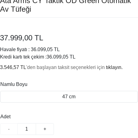
Ata Arms CY Taktik OD Green Otomatik
Av Tüfeği
37.999,00 TL
Havale fiyatı :
36.099,05 TL
Kredi kartı tek çekim :
36.099,05 TL
3.546,57 TL
'den başlayan taksit seçenekleri için
tıklayın.
Namlu Boyu
47 cm
Adet
-
+