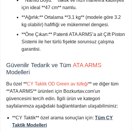
**Namlu Boyu:** Taktik ve hızlı manevra kabiliyeti
için ideal **47 cm** namlu.
**Ağırlık:** Ortalama **3.1 kg** (modele göre 3.2
kg olabilir) hafifliği ve mükemmel dengesi.
**Öne Çıkan:** Patenti ATA ARMS’a ait Çift Piston
Sistemi ile her türlü fişekte sorunsuz çalışma
garantisi.
Güvenilir Tedarik ve Tüm
ATA ARMS
Modelleri
Bu özel **
CY Taktik OD Green av tüfeği
** ve diğer tüm
**ATA ARMS** ürünleri için Bozkurtav.com'un
güvencesini tercih edin. İlgili ürün ve kategori
sayfalarımıza aşağıdaki bağlantılardan ulaşabilirsiniz:
**CY Taktik** özel arama sonuçları için:
Tüm CY
Taktik Modelleri