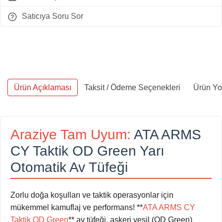
Satıcıya Soru Sor
Ürün Açıklaması
Taksit / Ödeme Seçenekleri
Ürün Yor
Araziye Tam Uyum:
ATA ARMS
CY Taktik OD Green Yarı
Otomatik Av Tüfeği
Zorlu doğa koşulları ve taktik operasyonlar için
mükemmel kamuflaj ve performans! **
ATA ARMS CY
Taktik OD Green
** av tüfeği, askeri yeşil (OD Green)