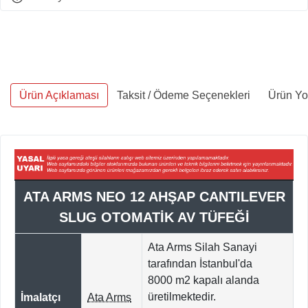
Ürün Açıklaması
Taksit / Ödeme Seçenekleri
Ürün Yo
ATA ARMS NEO 12 AHŞAP CANTILEVER
SLUG OTOMATİK AV TÜFEĞİ
Ata Arms Silah Sanayi
tarafından İstanbul'da
8000
m2 kapalı alanda
üretilmektedir.
İmalatçı
Ata Arms