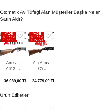
Otomatik Av Tüfeği Alan Müşteriler Başka Neler
Satın Aldı?
VADE
VADE
FARKSIZ
FARKSIZ
6 TAKSİT
6 TAKSİT
Armsan
Ata Arms
A612 W
CY
Otomatik
Ahşap
Av Tüfeği
Otomatik
36.089,00 TL
34.779,00 TL
Av Tüfeği
Ürün Etiketleri