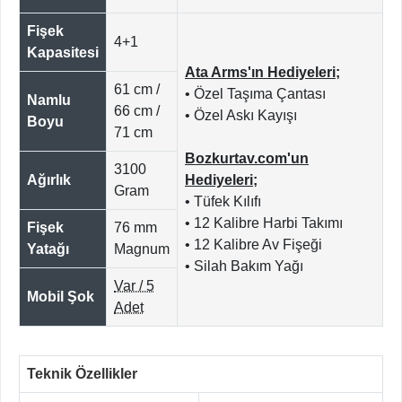
Fişek
4+1
Kapasitesi
Ata Arms'ın Hediyeleri;
61 cm /
• Özel Taşıma Çantası
Namlu
66 cm /
• Özel Askı Kayışı
Boyu
71 cm
Bozkurtav.com'un
3100
Ağırlık
Hediyeleri;
Gram
• Tüfek Kılıfı
• 12 Kalibre Harbi Takımı
Fişek
76 mm
• 12 Kalibre Av Fişeği
Yatağı
Magnum
• Silah Bakım Yağı
Var / 5
Mobil Şok
Adet
Teknik Özellikler