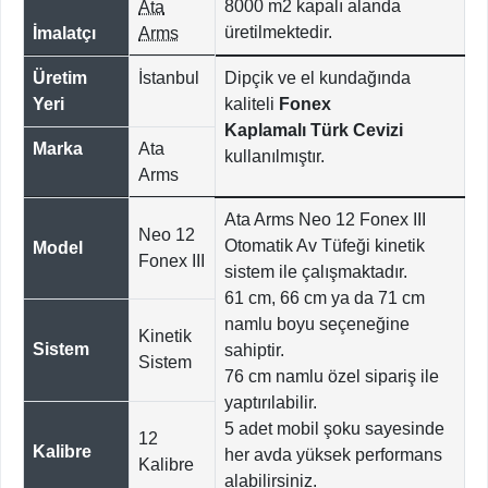
8000
m2 kapalı alanda
Ata
üretilmektedir.
İmalatçı
Arms
Üretim
İstanbul
Dipçik ve el kundağında
Yeri
kaliteli
Fonex
Kaplamalı
Türk Cevizi
Marka
Ata
kullanılmıştır.
Arms
Ata Arms Neo 12 Fonex III
Neo 12
Otomatik Av Tüfeği kinetik
Model
Fonex III
sistem ile çalışmaktadır.
61 cm, 66 cm ya da 71 cm
namlu boyu seçeneğine
Kinetik
Sistem
sahiptir.
Sistem
76 cm namlu özel sipariş ile
yaptırılabilir.
5 adet mobil şoku sayesinde
12
Kalibre
her avda yüksek performans
Kalibre
alabilirsiniz.