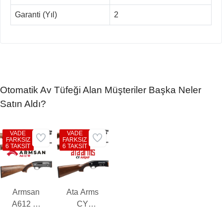
Garanti (Yıl)
2
Otomatik Av Tüfeği Alan Müşteriler Başka Neler
Satın Aldı?
VADE
VADE
FARKSIZ
FARKSIZ
6 TAKSİT
6 TAKSİT
Armsan
Ata Arms
A612 W
CY
Otomatik
Ahşap