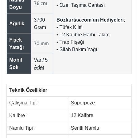
76 cm
• Özel Taşıma Çantası
Boyu
3700
Bozkurtav.com'un Hediyeleri;
Ağırlık
Gram
• Tüfek Kılıfı
• 12 Kalibre Harbi Takımı
Fişek
• Trap Fişeği
70 mm
Yatağı
• Silah Bakım Yağı
Mobil
Var / 5
Şok
Adet
Teknik Özellikler
Çalışma Tipi
?
Süperpoze
Kalibre
?
12 Kalibre
Namlu Tipi
?
Şeritli Namlu