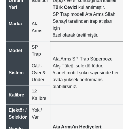
Üretim
İstanbul
Dipçik ve el kundağında kaliteli
Yeri
Türk Cevizi
kullanılmıştır.
SP Trap modeli Ata Arms Silah
Sanayi tarafından trap atışları
Marka
Ata
için
Arms
özel olarak üretilmiştir.
SP
Model
Trap
Ata Arms SP Trap Süperpoze
O/U -
Atış Tüfeği selektörlüdür.
Sistem
Over &
5 adet mobil şoku sayesinde her
Under
avda yüksek performans
alabilirsiniz.
12
Kalibre
Kalibre
Ejektör /
Yok /
Selektör
Var
Ata Arms'ın Hediyeleri;
Namlu