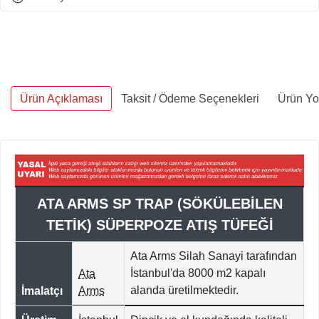
Ürün Açıklaması
Taksit / Ödeme Seçenekleri
Ürün Yo
ATA ARMS SP TRAP (SÖKÜLEBİLEN
TETİK) SÜPERPOZE ATIŞ TÜFEĞİ
Ata Arms Silah Sanayi tarafından
İstanbul'da 8000
m2 kapalı
Ata
alanda üretilmektedir.
İmalatçı
Arms