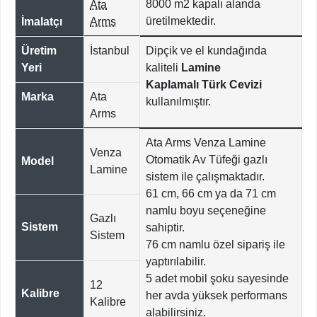
8000
m2 kapalı alanda
Ata
üretilmektedir.
İmalatçı
Arms
Üretim
İstanbul
Dipçik ve el kundağında
Yeri
kaliteli
Lamine
Kaplamalı
Türk Cevizi
Marka
Ata
kullanılmıştır.
Arms
Ata Arms Venza Lamine
Venza
Otomatik Av Tüfeği gazlı
Model
Lamine
sistem ile çalışmaktadır.
61 cm, 66 cm ya da 71 cm
namlu boyu seçeneğine
Gazlı
Sistem
sahiptir.
Sistem
76 cm namlu özel sipariş ile
yaptırılabilir.
5 adet mobil şoku sayesinde
12
Kalibre
her avda yüksek performans
Kalibre
alabilirsiniz.