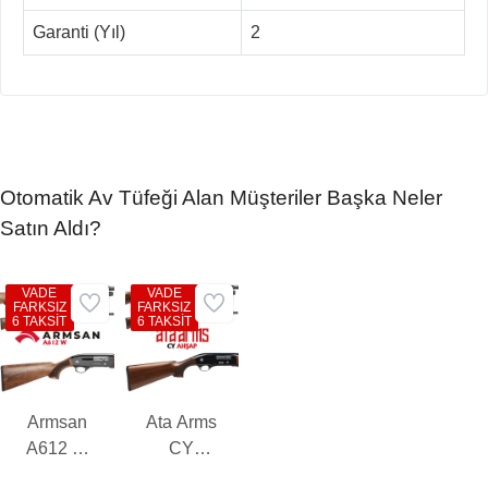
Garanti (Yıl)
2
Otomatik Av Tüfeği Alan Müşteriler Başka Neler
Satın Aldı?
VADE
VADE
FARKSIZ
FARKSIZ
6 TAKSİT
6 TAKSİT
Armsan
Ata Arms
A612 W
CY
Otomatik
Ahşap