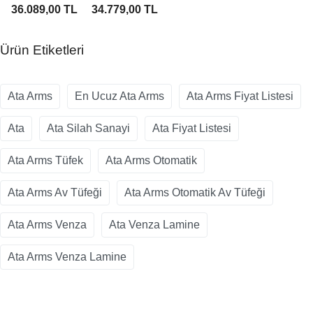
Av Tüfeği
Otomatik
36.089,00 TL
34.779,00 TL
Av Tüfeği
Ürün Etiketleri
Ata Arms
En Ucuz Ata Arms
Ata Arms Fiyat Listesi
Ata
Ata Silah Sanayi
Ata Fiyat Listesi
Ata Arms Tüfek
Ata Arms Otomatik
Ata Arms Av Tüfeği
Ata Arms Otomatik Av Tüfeği
Ata Arms Venza
Ata Venza Lamine
Ata Arms Venza Lamine