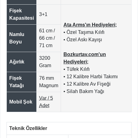
Fişek
3+1
Kapasitesi
Ata Arms'ın Hediyeleri;
61 cm /
• Özel Taşıma Kılıfı
Namlu
66 cm /
• Özel Askı Kayışı
Boyu
71 cm
Bozkurtav.com'un
3200
Ağırlık
Hediyeleri;
Gram
• Tüfek Kılıfı
• 12 Kalibre Harbi Takımı
Fişek
76 mm
• 12 Kalibre Av Fişeği
Yatağı
Magnum
• Silah Bakım Yağı
Var / 5
Mobil Şok
Adet
Teknik Özellikler