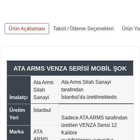
Ürün Açıklaması
Taksit / Ödeme Seçenekleri
Ürün Yo
ATA ARMS VENZA SERİSİ MOBİL ŞOK
Ata Arms Silah Sanayi
Ata Arms
tarafından
Silah
İstanbul'da
üretilmektedir.
İmalatçı
Sanayi
Üretim
İstanbul
Yeri
Sadece ATA ARMS tarafından
üretilen VENZA Serisi 12
Marka
ATA
Kalibre
ARMS