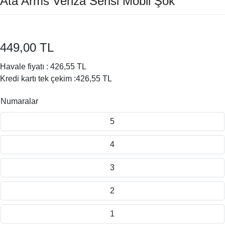
Ata Arms Venza Serisi Mobil Şok
449,00 TL
Havale fiyatı :
426,55 TL
Kredi kartı tek çekim :
426,55 TL
Numaralar
5
4
3
2
1