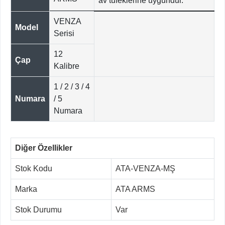
av tüfeklerine uygundur.
VENZA
Model
Serisi
12
Çap
Kalibre
1 / 2 / 3 / 4
Numara
/ 5
Numara
Diğer Özellikler
Stok Kodu
ATA-VENZA-MŞ
Marka
ATA ARMS
Stok Durumu
Var