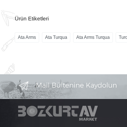
Ürün Etiketleri
Ata Arms
Ata Turqua
Ata Arms Turqua
Turq