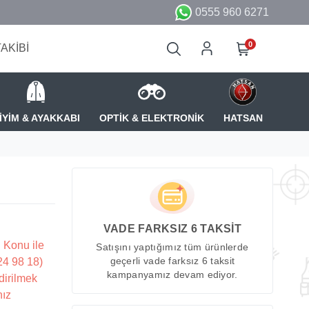
0555 960 6271
0
TAKİBİ
İYİM & AYAKKABI
OPTİK & ELEKTRONİK
HATSAN
VADE FARKSIZ 6 TAKSİT
 Konu ile
Satışını yaptığımız tüm ürünlerde
224 98 18)
geçerli vade farksız 6 taksit
kampanyamız devam ediyor.
dirilmek
nız