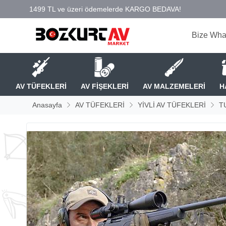
Bize Wha
AV TÜFEKLERİ
AV FİŞEKLERİ
AV MALZEMELERİ
H
Anasayfa
AV TÜFEKLERİ
YİVLİ AV TÜFEKLERİ
T