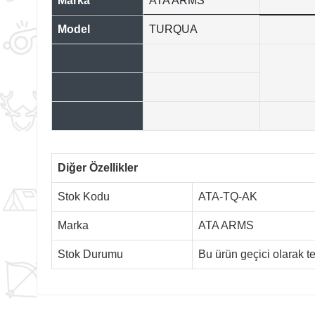
Marka
ATA ARMS
Model
TURQUA
Diğer Özellikler
Stok Kodu
ATA-TQ-AK
Marka
ATA ARMS
Stok Durumu
Bu ürün geçici olarak 