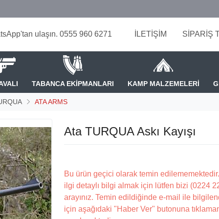
tsApp'tan ulaşın. 0555 960 6271
İLETİŞİM
SİPARİŞ 
AVALI
TABANCA EKİPMANLARI
KAMP MALZEMELERİ
G
URQUA
ATA ARMS
Ata TURQUA Askı Kayışı
Bu ürün geçici olarak temin edilememektedir.
ilgi detaylı bilgi almak için lütfen bizi (0224 
arayınız. Temin edildiğinde e-mail ile bilgilen
için aşağıdaki "Haber Ver" butonuna tıklama