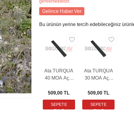
gerekmektedir.
Gelince Haber Ver
Bu ürünün yerine tercih edebileceğiniz ürünl
Ata TURQUA
Ata TURQUA
40 MOA Açılı
30 MOA Açılı
Dürbün Ayağı
Dürbün Ayağı
509,00 TL
509,00 TL