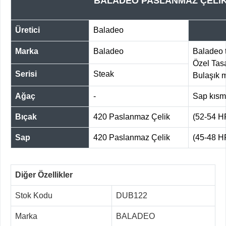
BALADEO PASLANMAZ ÇELİK 
Üretici
Baladeo
Marka
Baladeo
Baladeo t
Özel Tasa
Serisi
Steak
Bulaşık 
Ağaç
-
Sap kıs
Bıçak
420 Paslanmaz Çelik
(52-54 
Sap
420 Paslanmaz Çelik
(45-48 
Diğer Özellikler
Stok Kodu
DUB122
Marka
BALADEO