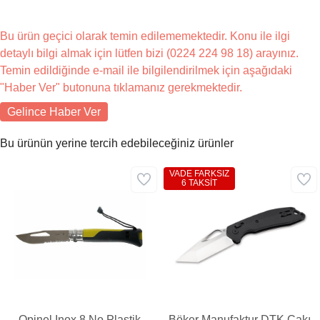
Bu ürün geçici olarak temin edilememektedir. Konu ile ilgi
detaylı bilgi almak için lütfen bizi (0224 224 98 18) arayınız.
Temin edildiğinde e-mail ile bilgilendirilmek için aşağıdaki
"Haber Ver" butonuna tıklamanız gerekmektedir.
Gelince Haber Ver
Bu ürünün yerine tercih edebileceğiniz ürünler
VADE FARKSIZ
6 TAKSİT
Opinel Inox 8 No Plastik
Böker Manufaktur DTK Çakı