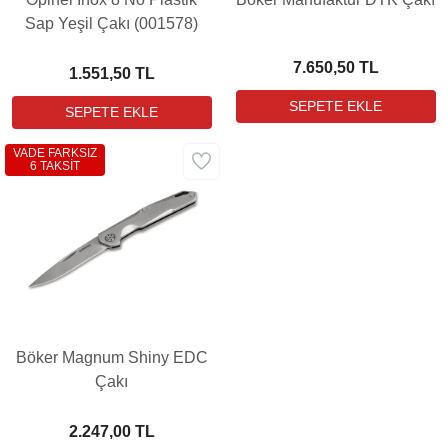
Sap Yeşil Çakı (001578)
7.650,50 TL
1.551,50 TL
VADE FARKSIZ
6 TAKSİT
Böker Magnum Shiny EDC
Çakı
2.247,00 TL