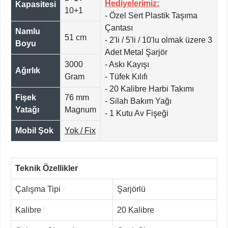
Hediyelerimiz:
Kapasitesi
10+1
- Özel Sert Plastik Taşıma
Çantası
Namlu
51 cm
- 2'li / 5'li / 10'lu olmak üzere 3
Boyu
Adet Metal Şarjör
3000
- Askı Kayışı
Ağırlık
Gram
- Tüfek Kılıfı
- 20 Kalibre Harbi Takımı
Fişek
76 mm
- Silah Bakım Yağı
Yatağı
Magnum
- 1 Kutu Av Fişeği
Mobil Şok
Yok / Fix
Teknik Özellikler
Çalışma Tipi
?
Şarjörlü
Kalibre
?
20 Kalibre