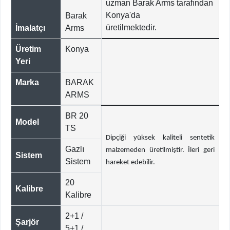
uzman Barak Arms tarafından
Konya'da
Barak
üretilmektedir.
İmalatçı
Arms
Üretim
Konya
Yeri
Marka
BARAK
ARMS
BR 20
Model
TS
Dipçiği yüksek kaliteli sentetik
Gazlı
malzemeden üretilmiştir. İleri geri
Sistem
Sistem
hareket edebilir.
20
Kalibre
Kalibre
2+1 /
Şarjör
5+1 /