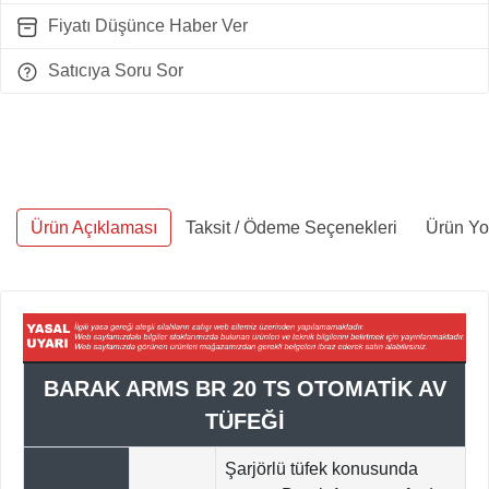
Fiyatı Düşünce Haber Ver
Satıcıya Soru Sor
Ürün Açıklaması
Taksit / Ödeme Seçenekleri
Ürün Yo
BARAK ARMS BR 20 TS OTOMATİK AV
TÜFEĞİ
Şarjörlü tüfek konusunda