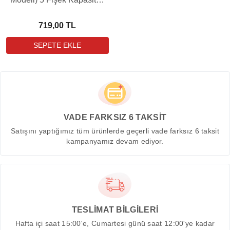
12 Kalibre Metal Yedek
Şarjör
719,00 TL
VADE FARKSIZ 6 TAKSİT
Satışını yaptığımız tüm ürünlerde geçerli vade farksız 6 taksit
kampanyamız devam ediyor.
TESLİMAT BİLGİLERİ
Hafta içi saat 15:00'e, Cumartesi günü saat 12:00'ye kadar