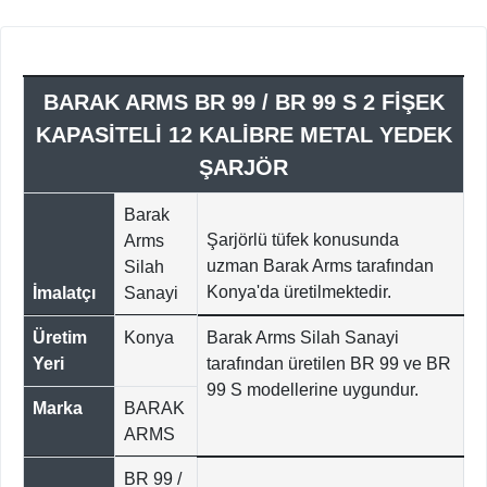
BARAK ARMS BR 99 / BR 99 S 2 FİŞEK
KAPASİTELİ 12 KALİBRE METAL YEDEK
ŞARJÖR
Barak
Şarjörlü tüfek konusunda
Arms
uzman
Barak
Arms tarafından
Silah
Konya'da üretilmektedir.
İmalatçı
Sanayi
Üretim
Konya
Barak
Arms Silah Sanayi
Yeri
tarafından üretilen BR 99 ve BR
99 S modellerine uygundur.
Marka
BARAK
ARMS
BR 99 /