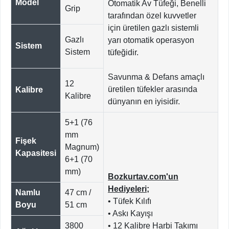
Model
Otomatik Av Tüfeği, Benelli
Grip
tarafından özel kuvvetler
için üretilen gazlı sistemli
Gazlı
yarı otomatik operasyon
Sistem
Sistem
tüfeğidir.
Savunma & Defans amaçlı
12
üretilen tüfekler arasında
Kalibre
Kalibre
dünyanın en iyisidir.
5+1 (76
mm
Fişek
Magnum)
Kapasitesi
6+1 (70
mm)
Bozkurtav.com'un
Hediyeleri;
Namlu
47 cm /
• Tüfek Kılıfı
Boyu
51 cm
• Askı Kayışı
3800
• 12 Kalibre Harbi Takımı