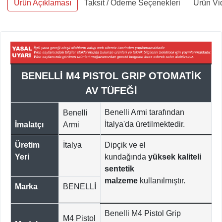
Ürün Açıklaması
Taksit / Ödeme Seçenekleri
Ürün Vi
BENELLİ M4 PISTOL GRIP OTOMATİK
AV TÜFEĞİ
Benelli Armi tarafından
Benelli
İtalya'da üretilmektedir.
İmalatçı
Armi
Üretim
İtalya
Dipçik ve el
Yeri
kundağında
yüksek kaliteli
sentetik
malzeme
kullanılmıştır.
Marka
BENELLİ
Benelli M4 Pistol Grip
M4 Pistol