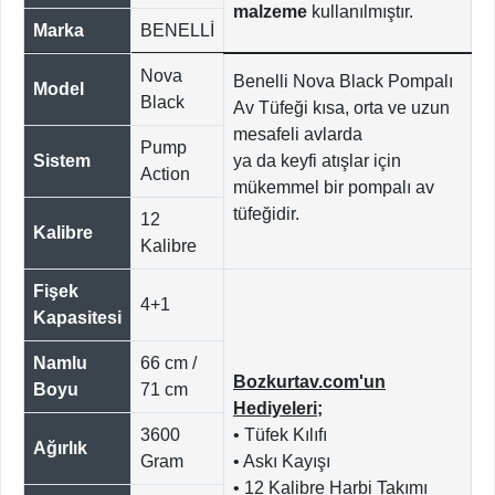
malzeme
kullanılmıştır.
Marka
BENELLİ
Nova
Benelli Nova Black Pompalı
Model
Black
Av Tüfeği kısa, orta ve uzun
mesafeli avlarda
Pump
Sistem
ya da keyfi atışlar için
Action
mükemmel bir pompalı av
tüfeğidir.
12
Kalibre
Kalibre
Fişek
4+1
Kapasitesi
Namlu
66 cm /
Bozkurtav.com'un
Boyu
71 cm
Hediyeleri;
3600
• Tüfek Kılıfı
Ağırlık
Gram
• Askı Kayışı
• 12 Kalibre Harbi Takımı