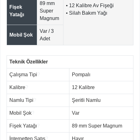
89 mm
• 12 Kalibre Av Fişeği
Fişek
Super
• Silah Bakım Yağı
Yatağı
Magnum
Var / 3
Mobil Şok
Adet
Teknik Özellikler
Çalışma Tipi
?
Pompalı
Kalibre
?
12 Kalibre
Namlu Tipi
?
Şeritli Namlu
Mobil Şok
?
Var
Fişek Yatağı
?
89 mm Super Magnum
İnternetten Satış
?
Hayır