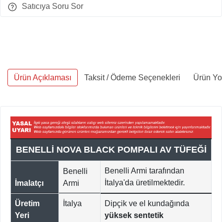
Satıcıya Soru Sor
Ürün Açıklaması
Taksit / Ödeme Seçenekleri
Ürün Yo
BENELLİ NOVA BLACK POMPALI AV TÜFEĞİ
Benelli Armi tarafından
Benelli
İtalya'da üretilmektedir.
İmalatçı
Armi
Üretim
İtalya
Dipçik ve el kundağında
Yeri
yüksek sentetik