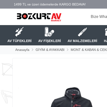
Bize Wha
AV TÜFEKLERİ
AV FİŞEKLERİ
AV MALZEMELERİ
H
Anasayfa
GİYİM & AYAKKABI
MONT & KABAN & CEK