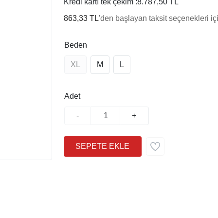
Kredi kartı tek çekim :
8.787,50 TL
863,33 TL
'den başlayan taksit seçenekleri iç
Beden
XL
M
L
Adet
-
+