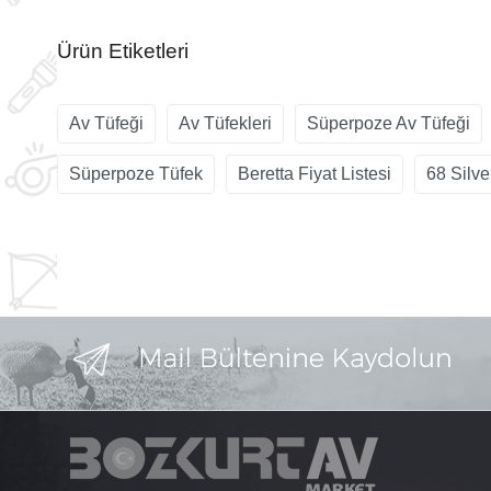
Ürün Etiketleri
Av Tüfeği
Av Tüfekleri
Süperpoze Av Tüfeği
Süperpoze Tüfek
Beretta Fiyat Listesi
68 Silv