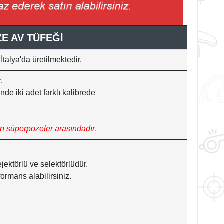
ZE AV TÜFEĞİ
 İtalya'da
üretilmektedir.
.
nde iki adet farklı kalibrede
n süperpozeler arasındadır.
ektörlü ve selektörlüdür.
rmans alabilirsiniz.