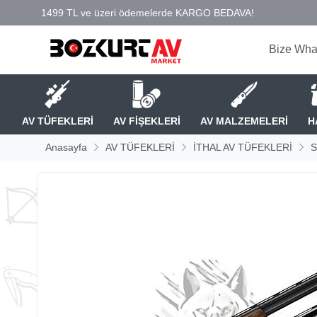
Bize Wha
AV TÜFEKLERİ
AV FİŞEKLERİ
AV MALZEMELERİ
H
Anasayfa
AV TÜFEKLERİ
İTHAL AV TÜFEKLERİ
S