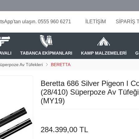
tsApp'tan ulaşın. 0555 960 6271
İLETİŞİM
SİPARİŞ 
AVALI
TABANCA EKİPMANLARI
KAMP MALZEMELERİ
G
üperpoze Av Tüfekleri
BERETTA
Beretta 686 Silver Pigeon I 
(28/410) Süperpoze Av Tüfeği
(MY19)
284.399,00 TL