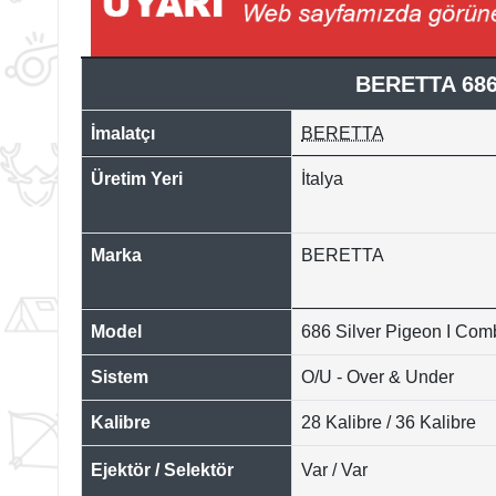
BERETTA 686
İmalatçı
BERETTA
Üretim Yeri
İtalya
Marka
BERETTA
Model
686 Silver Pigeon I Com
Sistem
O/U - Over & Under
Kalibre
28 Kalibre / 36 Kalibre
Ejektör / Selektör
Var / Var