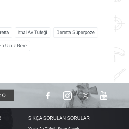
retta
İthal Av Tüfeği
Beretta Süperpoze
En Ucuz Bere
R
SIKÇA SORULAN SORULAR
Yivsiz Av Tüfeği Satın Almak