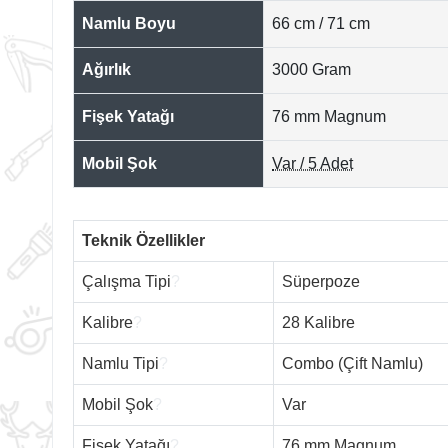
Namlu Boyu
66 cm / 71 cm
Ağırlık
3000 Gram
Fişek Yatağı
76 mm Magnum
Mobil Şok
Var / 5 Adet
Teknik Özellikler
Çalışma Tipi
?
Süperpoze
Kalibre
?
28 Kalibre
Namlu Tipi
?
Combo (Çift Namlu)
Mobil Şok
?
Var
Fişek Yatağı
?
76 mm Magnum