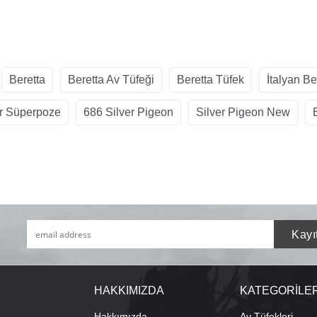
Beretta
Beretta Av Tüfeği
Beretta Tüfek
İtalyan Be
er Süperpoze
686 Silver Pigeon
Silver Pigeon New
HAKKIMIZDA
KATEGORİLE
Hakkımızda
Av Tüfekleri