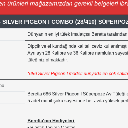
 SILVER PIGEON I COMBO (28/410) SÜPERPO
Dünyanın en iyi tüfek imalatçısı Beretta tarafından
Dipçik ve el kundağında kaliteli ceviz kullanılmıştır
Ayrı ayrı 28 Kalibre ve 36 Kalibre namluları sayesi
tüfeğiniz olmaktadır.
*686 Silver Pigeon I modeli dünyada en çok satıla
bo
Beretta 686 Silver Pigeon I Süperpoze Av Tüfeği ej
5 adet mobil şoku sayesinde her avda yüksek perfo
Beretta'nın Hediyeleri;
• Plastik Taşıma Çantası