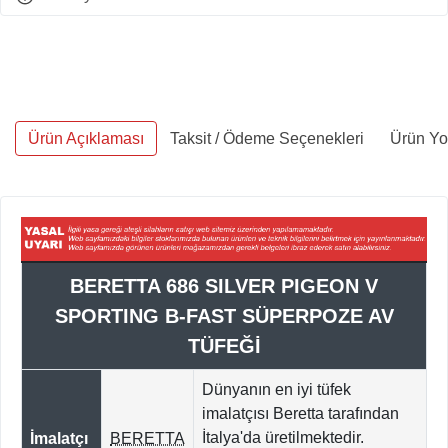
Ürün Açıklaması
Taksit / Ödeme Seçenekleri
Ürün Yo
BERETTA 686 SILVER PIGEON V
SPORTING B-FAST SÜPERPOZE AV
TÜFEĞİ
Dünyanın en iyi tüfek
imalatçısı Beretta tarafından
İtalya'da
üretilmektedir.
İmalatçı
BERETTA