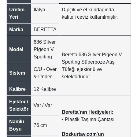
Üretim
İtalya
Dipçik ve el kundağında
Yeri
kaliteli ceviz kullanılmıştır.
Marka
BERETTA
686 Silver
Model
Pigeon V
Beretta 686 Silver Pigeon V
Sporting
Sporting Süperpoze Atış
O/U - Over
Tüfeği ejektörlü ve
Sistem
& Under
selektörlüdür.
Kalibre
12 Kalibre
Ejektör /
Var / Var
Selektör
Beretta'nın Hediyeleri;
• Plastik Taşıma Çantası
Namlu
76 cm
Boyu
Bozkurtav.com'un