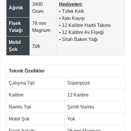
3400
Hediyeleri;
Ağırlık
Gram
• Tüfek Kılıfı
• Askı Kayışı
Fişek
76 mm
• 12 Kalibre Harbi Takımı
Yatağı
Magnum
• 12 Kalibre Av Fişeği
• Silah Bakım Yağı
Mobil
Yok
Şok
Teknik Özellikler
Çalışma Tipi
?
Süperpoze
Kalibre
?
12 Kalibre
Namlu Tipi
?
Şeritli Namlu
Mobil Şok
?
Yok
Fişek Yatağı
?
76 mm Magnum