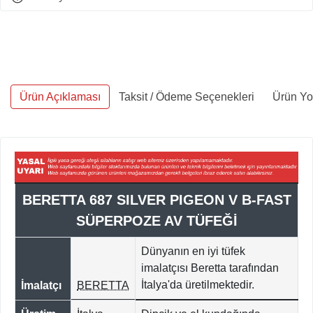
Ürün Açıklaması
Taksit / Ödeme Seçenekleri
Ürün Yo
BERETTA 687 SILVER PIGEON V B-FAST
SÜPERPOZE AV TÜFEĞİ
Dünyanın en iyi tüfek
imalatçısı Beretta tarafından
İtalya'da
üretilmektedir.
İmalatçı
BERETTA