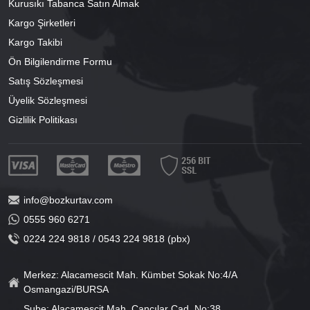
Kurusıkı Tabanca Satın Almak
Kargo Şirketleri
Kargo Takibi
Ön Bilgilendirme Formu
Satış Sözleşmesi
Üyelik Sözleşmesi
Gizlilik Politikası
info@bozkurtav.com
0555 960 6271
0224 224 9818 / 0543 224 9818 (pbx)
Merkez: Alacamescit Mah. Kümbet Sokak No:4/A
Osmangazi/BURSA
Şube: Alacamescit Mah. Çancılar Cad. No:38