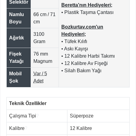
Selektör
Beretta'nın Hediyeleri;
• Plastik Taşıma Çantası
Namlu
66 cm / 71
Boyu
cm
Bozkurtav.com'un
3100
Hediyeleri;
Ağırlık
Gram
• Tüfek Kılıfı
• Askı Kayışı
Fişek
76 mm
• 12 Kalibre Harbi Takımı
Yatağı
Magnum
• 12 Kalibre Av Fişeği
• Silah Bakım Yağı
Mobil
Var / 5
Şok
Adet
Teknik Özellikler
Çalışma Tipi
?
Süperpoze
Kalibre
?
12 Kalibre