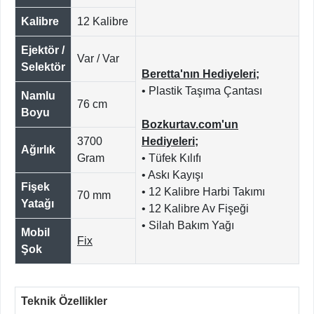
Kalibre
12 Kalibre
Ejektör /
Var / Var
Selektör
Beretta'nın Hediyeleri;
• Plastik Taşıma Çantası
Namlu
76 cm
Boyu
Bozkurtav.com'un
3700
Hediyeleri;
Ağırlık
Gram
• Tüfek Kılıfı
• Askı Kayışı
Fişek
• 12 Kalibre Harbi Takımı
70 mm
Yatağı
• 12 Kalibre Av Fişeği
• Silah Bakım Yağı
Mobil
Fix
Şok
Teknik Özellikler