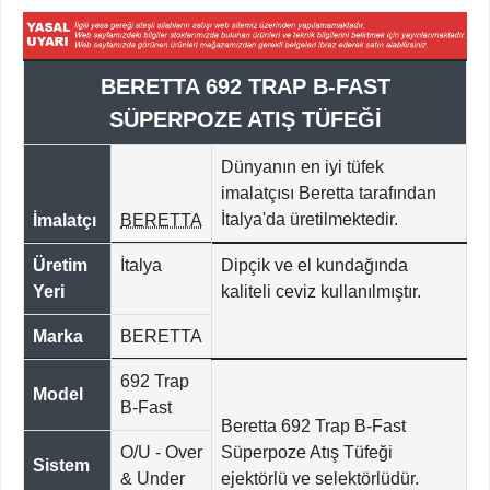
BERETTA 692 TRAP B-FAST
SÜPERPOZE ATIŞ TÜFEĞİ
Dünyanın en iyi tüfek
imalatçısı Beretta tarafından
İtalya'da
üretilmektedir.
İmalatçı
BERETTA
Üretim
İtalya
Dipçik ve el kundağında
Yeri
kaliteli ceviz kullanılmıştır.
Marka
BERETTA
692 Trap
Model
B-Fast
Beretta 692 Trap B-Fast
O/U - Over
Süperpoze Atış Tüfeği
Sistem
& Under
ejektörlü ve selektörlüdür.