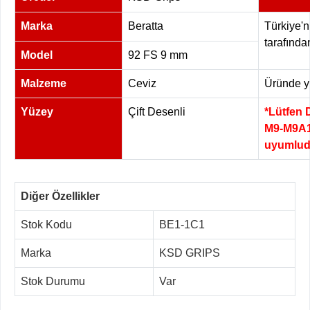
Marka
Beratta
Türkiye'n
tarafında
Model
92 FS 9 mm
Malzeme
Ceviz
Üründe yük
Yüzey
Çift Desenli
*Lütfen 
M9-M9A1
uyumlud
Diğer Özellikler
Stok Kodu
BE1-1C1
Marka
KSD GRIPS
Stok Durumu
Var