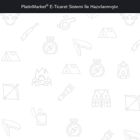
®
PlatinMarket
E-Ticaret Sistemi
İle Hazırlanmıştır.