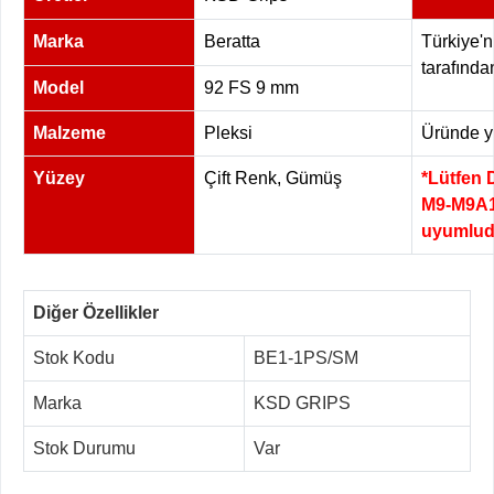
Marka
Beratta
Türkiye'n
tarafında
Model
92 FS 9 mm
Malzeme
Pleksi
Üründe yü
Yüzey
Çift Renk, Gümüş
*Lütfen 
M9-M9A1
uyumlud
Diğer Özellikler
Stok Kodu
BE1-1PS/SM
Marka
KSD GRIPS
Stok Durumu
Var