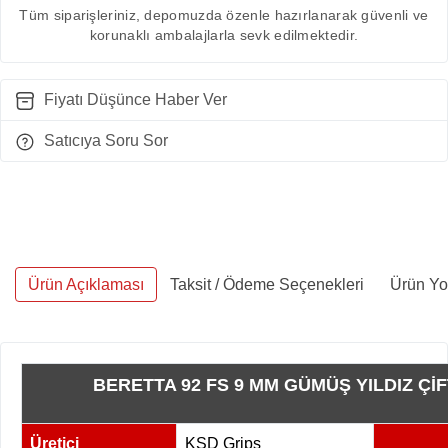
Tüm siparişleriniz, depomuzda özenle hazırlanarak güvenli ve
korunaklı ambalajlarla sevk edilmektedir.
Fiyatı Düşünce Haber Ver
Satıcıya Soru Sor
Ürün Açıklaması
Taksit / Ödeme Seçenekleri
Ürün Yo
BERETTA 92 FS 9 MM GÜMÜŞ YILDIZ Ç
Üretici
KSD Grips