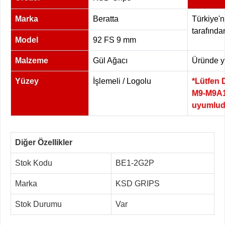
Marka
Beratta
Türkiye'n
tarafında
Model
92 FS 9 mm
Malzeme
Gül Ağacı
Üründe yü
Yüzey
İşlemeli / Logolu
*Lütfen 
M9-M9A1
uyumlud
Diğer Özellikler
Stok Kodu
BE1-2G2P
Marka
KSD GRIPS
Stok Durumu
Var