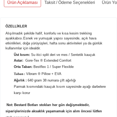
Ürün Açıklaması
Taksit / Ödeme Seçenekleri
Ürün Yo
ÖZELLİKLER
Alışılmadık şekilde hafif, konforlu ve kısa kesim trekking
ayakkabısı.
Esnek ve yumuşak yapısı sayesinde, açık hava
etkinlikleri, doğa yürüyüşleri, hafta sonu aktiviteleri ya da günlük
kullanımlar için idealdir.
Üst kısım:
Su itici split deri ve mes / Sentetik kauçuk
Astar:
Gore-Tex ®
Extended Comfort
Orta Taban:
Bestflex 1 / Super Flexible
Taban :
Vibram ® Pillow + EVA
Ağırlık :
640 gram 38 numara çift ağırlığı
Parmak kısmındaki kauçuk kısım sayesinde ayağı darbelere
karşı korur
Not: Bestard Botları stokları her gün değişmektedir,
siparişlerinizde aksaklık yaşamamak için alım öncesi lütfen