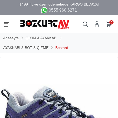
0555 960 6271
0
Anasayfa
GİYİM & AYAKKABI
AYAKKABI & BOT & ÇİZME
Bestard