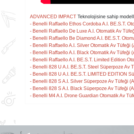
ADVANCED IMPACT
Teknolojisine sahip modell
-
Benelli Raffaello Ethos Cordoba A.I. BE.S.T. O
-
Benelli Raffaello De Luxe A.I. Otomatik Av Tüfe
-
Benelli Raffaello Be Diamond A.I. BE.S.T. Otom
-
Benelli Raffaello A.I. Silver Otomatik Av Tüfeği
-
Benelli Raffaello A.I. Black Otomatik Av Tüfeği
-
Benelli Raffaello A.I. BE.S.T. Limited Edition O
-
Benelli 828 U A.I. BE.S.T. Steel Süperpoze Av 
-
Benelli 828 U A.I. BE.S.T. LIMITED EDITION S
-
Benelli 828 S A.I. Silver Süperpoze Av Tüfeği 
-
Benelli 828 S A.I. Black Süperpoze Av Tüfeği (
-
Benelli M4 A.I. Drone Guardian Otomatik Av Tüf