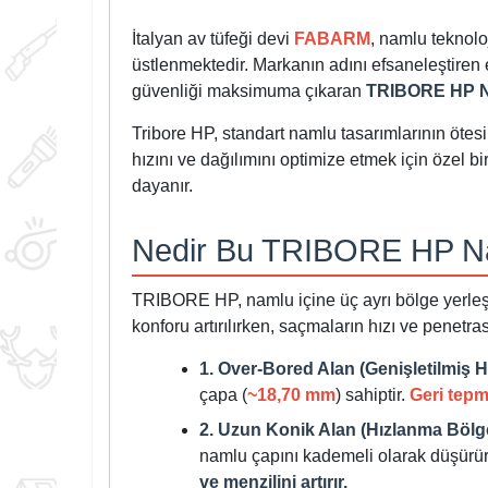
İtalyan av tüfeği devi
FABARM
, namlu teknolo
üstlenmektedir. Markanın adını efsaneleştiren e
güvenliği maksimuma çıkaran
TRIBORE HP Na
Tribore HP, standart namlu tasarımlarının öte
hızını ve dağılımını optimize etmek için özel bi
dayanır.
Nedir Bu TRIBORE HP Na
TRIBORE HP, namlu içine üç ayrı bölge yerleştir
konforu artırılırken, saçmaların hızı ve penet
1. Over-Bored Alan (Genişletilmiş 
çapa (
~18,70 mm
) sahiptir.
Geri tepme
2. Uzun Konik Alan (Hızlanma Bölge
namlu çapını kademeli olarak düşürür.
ve menzilini artırır.