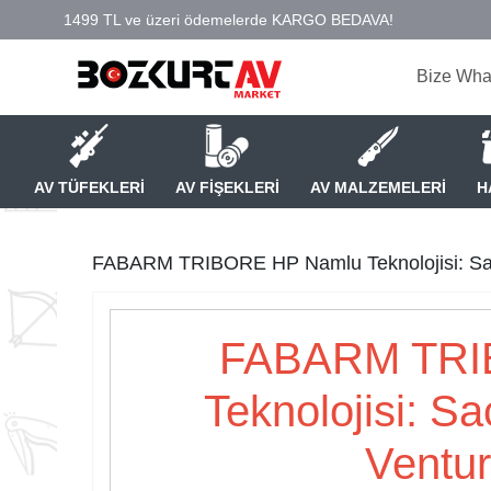
Bize Wha
AV TÜFEKLERİ
AV FİŞEKLERİ
AV MALZEMELERİ
H
FABARM TRIBORE HP Namlu Teknolojisi: Saçma
FABARM
TRI
Teknolojisi: Sa
Ventur