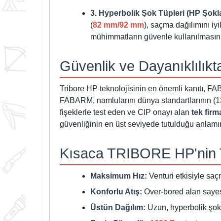
3. Hyperbolik Şok Tüpleri (HP Şokla
(
82 mm/92 mm
), saçma dağılımını iyil
mühimmatların güvenle kullanılmasını
Güvenlik ve Dayanıklılıkt
Tribore HP teknolojisinin en önemli kanıtı, FAB
FABARM, namlularını dünya standartlarının (1
fişeklerle test eden ve CIP onayı alan
tek firm
güvenliğinin en üst seviyede tutulduğu anlamın
Kısaca TRIBORE HP'nin T
Maksimum Hız:
Venturi etkisiyle saç
Konforlu Atış:
Over-bored alan sayes
Üstün Dağılım:
Uzun, hyperbolik şok tü