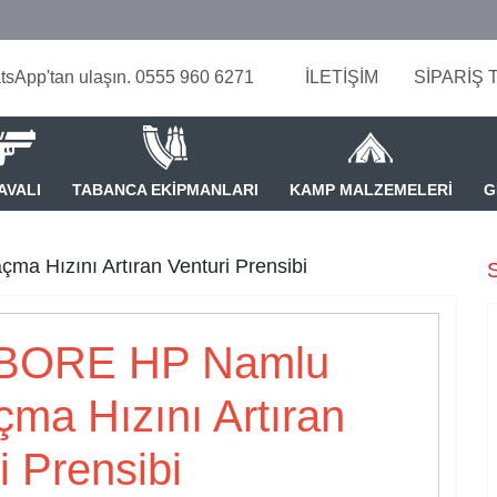
tsApp'tan ulaşın. 0555 960 6271
İLETİŞİM
SİPARİŞ 
AVALI
TABANCA EKİPMANLARI
KAMP MALZEMELERİ
G
 Hızını Artıran Venturi Prensibi
S
BORE HP Namlu
çma Hızını Artıran
i Prensibi