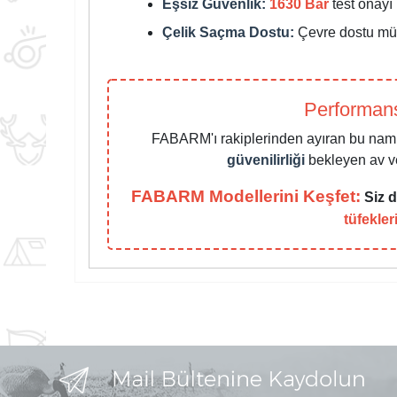
Eşsiz Güvenlik:
1630 Bar
test onayı 
Çelik Saçma Dostu:
Çevre dostu müh
Performans
FABARM'ı rakiplerinden ayıran bu naml
güvenilirliği
bekleyen av ve 
FABARM Modellerini Keşfet:
Siz d
tüfekler