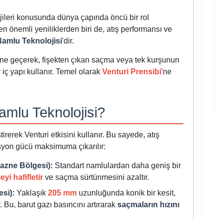
jileri konusunda dünya çapında öncü bir rol
n önemli yeniliklerden biri de, atış performansı ve
mlu Teknolojisi
'dir.
sine geçerek, fişekten çıkan saçma veya tek kurşunun
r iç yapı kullanır. Temel olarak
Venturi Prensibi
'ne
mlu Teknolojisi?
erek Venturi etkisini kullanır. Bu sayede, atış
rasyon gücü maksimuma çıkarılır:
Hazne Bölgesi):
Standart namlulardan daha geniş bir
yi hafifletir
ve saçma sürtünmesini azaltır.
si):
Yaklaşık
205 mm
uzunluğunda konik bir kesit,
 Bu, barut gazı basıncını artırarak
saçmaların hızını