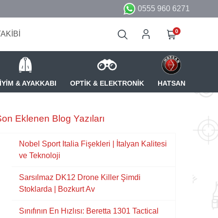
0555 960 6271
0
TAKİBİ
İYİM & AYAKKABI
OPTİK & ELEKTRONİK
HATSAN
on Eklenen Blog Yazıları
Nobel Sport Italia Fişekleri | İtalyan Kalitesi
ve Teknoloji
Sarsılmaz DK12 Drone Killer Şimdi
Stoklarda | Bozkurt Av
Sınıfının En Hızlısı: Beretta 1301 Tactical