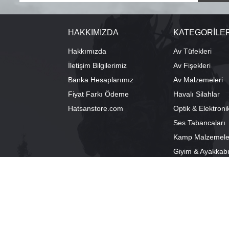
HAKKIMIZDA
KATEGORİLE
Hakkımızda
Av Tüfekleri
İletişim Bilgilerimiz
Av Fişekleri
Banka Hesaplarımız
Av Malzemeleri
Fiyat Farkı Ödeme
Havalı Silahlar
Hatsanstore.com
Optik & Elektroni
Ses Tabancaları
Kamp Malzemele
Giyim & Ayakkab
info@bozkurtav.com
Merkez: Ala
0555 960 6271
Şube: Alacam
0224 224 9818 / 0543 224 9818 (pbx)