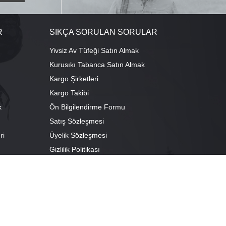
R
SIKÇA SORULAN SORULAR
Yivsiz Av Tüfeği Satın Almak
Kurusıkı Tabanca Satın Almak
Kargo Şirketleri
Kargo Takibi
k
Ön Bilgilendirme Formu
Satış Sözleşmesi
ri
Üyelik Sözleşmesi
ı
Gizlilik Politikası
camescit Mah. Kümbet Sokak No:4/A Osmangazi/BURSA
escit Mah. Çancılar Cad. No:38 Osmangazi/BURSA