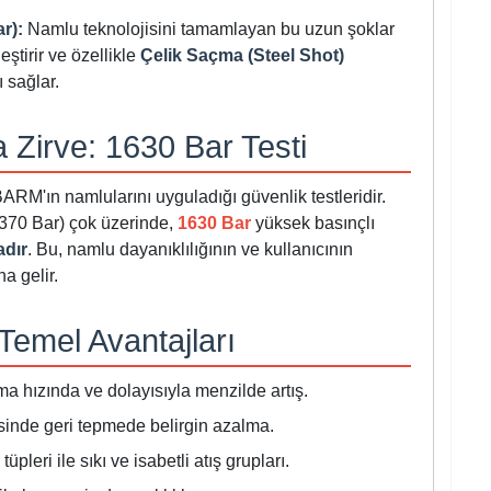
r):
Namlu teknolojisini tamamlayan bu uzun şoklar
eştirir ve özellikle
Çelik Saçma (Steel Shot)
 sağlar.
a Zirve: 1630 Bar Testi
ARM'ın namlularını uyguladığı güvenlik testleridir.
370 Bar) çok üzerinde,
1630 Bar
yüksek basınçlı
adır
. Bu, namlu dayanıklılığının ve kullanıcının
a gelir.
emel Avantajları
ma hızında ve dolayısıyla menzilde artış.
inde geri tepmede belirgin azalma.
pleri ile sıkı ve isabetli atış grupları.