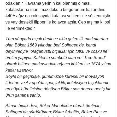
odaklanır. Kavrama yerinin kalıplanmış olması,
kafataslarına inanılmaz dokulu bir görünüm kazandırır.
440A ağız da çok sayıda kafatası ve kemikle süslenmiştir
ve yay destekli flipper ile kolayca açılır. Cep taşıma klipsi
ile verilmektedir.
Tüm dünyada bıçak denince akla gelen ilk markalardan
olan Böker, 1869 yılından beri Solingen'de, kendi
deyimleriyle ''olağanüstü bıçaklar için tutku ve coşku ile''
üretim yapıyor. Kalitenin sembolü olan ve ''Tree Brand''
olarak bilinen markasındaki ağacın kökleri ise 1674 yılına
kadar uzanıyor.
Böyle bir geçmişle, günümüzde küresel bir inovasyon
liderine ve Avrupa'da spor, taktik, koleksiyon bıçaklarının
en büyük üreticisine dönüşen Böker son derece geniş bir
ürün gamına sahip.
Alman bıçak devi, Böker Manufaktur olarak üretimini
Solingen'de sürdürürken; Böker Arbolito, Böker Plus ve