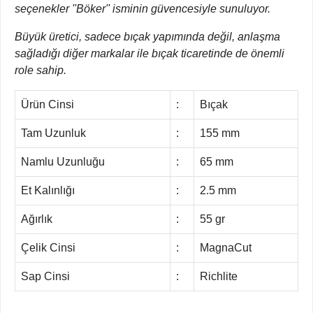
seçenekler ''Böker'' isminin güvencesiyle sunuluyor.
Büyük üretici, sadece bıçak yapımında değil, anlaşma
sağladığı diğer markalar ile bıçak ticaretinde de önemli
role sahip.
Ürün Cinsi
:
Bıçak
Tam Uzunluk
:
155 mm
Namlu Uzunluğu
:
65 mm
Et Kalınlığı
:
2.5 mm
Ağırlık
:
55 gr
Çelik Cinsi
:
MagnaCut
Sap Cinsi
:
Richlite