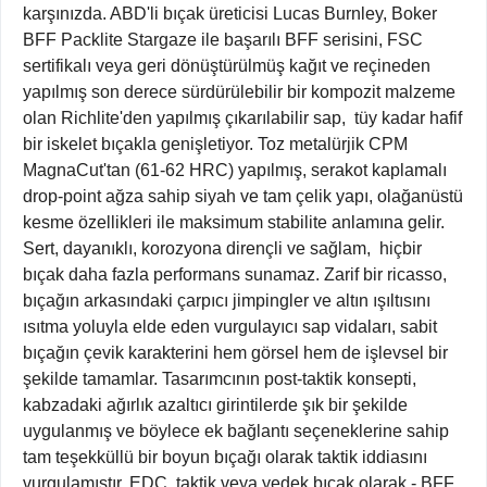
karşınızda. ABD'li bıçak üreticisi Lucas Burnley, Boker
BFF Packlite Stargaze ile başarılı BFF serisini, FSC
sertifikalı veya geri dönüştürülmüş kağıt ve reçineden
yapılmış son derece sürdürülebilir bir kompozit malzeme
olan Richlite'den yapılmış çıkarılabilir sap, tüy kadar hafif
bir iskelet bıçakla genişletiyor. Toz metalürjik CPM
MagnaCut'tan (61-62 HRC) yapılmış, serakot kaplamalı
drop-point ağza sahip siyah ve tam çelik yapı, olağanüstü
kesme özellikleri ile maksimum stabilite anlamına gelir.
Sert, dayanıklı, korozyona dirençli ve sağlam, hiçbir
bıçak daha fazla performans sunamaz. Zarif bir ricasso,
bıçağın arkasındaki çarpıcı jimpingler ve altın ışıltısını
ısıtma yoluyla elde eden vurgulayıcı sap vidaları, sabit
bıçağın çevik karakterini hem görsel hem de işlevsel bir
şekilde tamamlar. Tasarımcının post-taktik konsepti,
kabzadaki ağırlık azaltıcı girintilerde şık bir şekilde
uygulanmış ve böylece ek bağlantı seçeneklerine sahip
tam teşekküllü bir boyun bıçağı olarak taktik iddiasını
vurgulamıştır. EDC, taktik veya yedek bıçak olarak - BFF