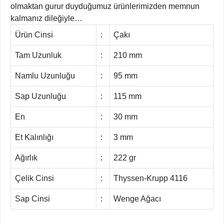
olmaktan gurur duyduğumuz ürünlerimizden memnun
kalmanız dileğiyle…
Ürün Cinsi
:
Çakı
Tam Uzunluk
:
210 mm
Namlu Uzunluğu
:
95 mm
Sap Uzunluğu
:
115 mm
En
:
30 mm
Et Kalınlığı
:
3 mm
Ağırlık
:
222 gr
Çelik Cinsi
:
Thyssen-Krupp 4116
Sap Cinsi
:
Wenge Ağacı