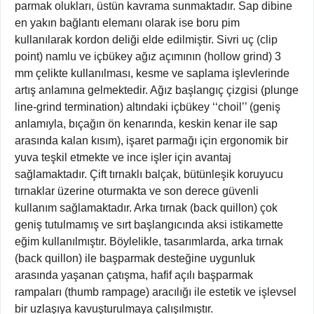
parmak olukları, üstün kavrama sunmaktadır. Sap dibine
en yakın bağlantı elemanı olarak ise boru pim
kullanılarak kordon deliği elde edilmiştir. Sivri uç (clip
point) namlu ve içbükey ağız açımının (hollow grind) 3
mm çelikte kullanılması, kesme ve saplama işlevlerinde
artış anlamına gelmektedir. Ağız başlangıç çizgisi (plunge
line-grind termination) altındaki içbükey ‘‘choil’’ (geniş
anlamıyla, bıçağın ön kenarında, keskin kenar ile sap
arasında kalan kısım), işaret parmağı için ergonomik bir
yuva teşkil etmekte ve ince işler için avantaj
sağlamaktadır. Çift tırnaklı balçak, bütünleşik koruyucu
tırnaklar üzerine oturmakta ve son derece güvenli
kullanım sağlamaktadır. Arka tırnak (back quillon) çok
geniş tutulmamış ve sırt başlangıcında aksi istikamette
eğim kullanılmıştır. Böylelikle, tasarımlarda, arka tırnak
(back quillon) ile başparmak desteğine uygunluk
arasında yaşanan çatışma, hafif açılı başparmak
rampaları (thumb rampage) aracılığı ile estetik ve işlevsel
bir uzlaşıya kavuşturulmaya çalışılmıştır.