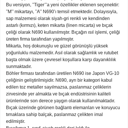
Bu versiyon, ''Tiger’’a yeni özellikler eklenen seçenektir:
''M’’ mikartayı, ''A’’ N690’ı temsil etmektedir. Dolayısıyla,
sap malzemesi olarak siyah-gri renkli ve kendinden
astarlı (kırmızı), keten mikarta (linen micarta) ve bıçak
çeliği olarak N690 kullanılmıştır. Bıçağın ısıl işlemi, çeliği
üreten firma tarafından yapılmıştır.
Mikarta, hoş dokunuşlu ve güzel görünüşlü yüksek
yoğunluklu malzemedir. Asıl olarak sağlamlık ve rutubet
başta olmak üzere çevresel koşullara karşı dayanıklılık
sunmaktadır.
Böhler firması tarafından üretilen N690 ise Japon VG-10
çeliğinin geliştirilmişidir. N690, ayrı bir kategori kabul
edilen toz metaller sayılmazsa, paslanmaz çeliklerin
zirvesinde yer almakta ve bıçak endüstrisinin kaliteli
ürünlerinde son derece yaygın olarak kullanılmaktadır.
Bıçak üzerinde görünen bağlantı elemanları ve koruyucu
tırnaklara sahip balçak, paslanmaz çelikten imal
edilmiştir.