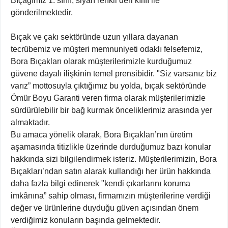
Bıçağımız 1. sınıf, siyah renkli deri kılıfı ile
gönderilmektedir.
Bıçak ve çakı sektöründe uzun yıllara dayanan
tecrübemiz ve müşteri memnuniyeti odaklı felsefemiz,
Bora Bıçakları olarak müşterilerimizle kurduğumuz
güvene dayalı ilişkinin temel prensibidir. "Siz varsanız biz
varız” mottosuyla çıktığımız bu yolda, bıçak sektöründe
Ömür Boyu Garanti veren firma olarak müşterilerimizle
sürdürülebilir bir bağ kurmak önceliklerimiz arasında yer
almaktadır.
Bu amaca yönelik olarak, Bora Bıçakları’nın üretim
aşamasında titizlikle üzerinde durduğumuz bazı konular
hakkında sizi bilgilendirmek isteriz. Müşterilerimizin, Bora
Bıçakları’ndan satın alarak kullandığı her ürün hakkında
daha fazla bilgi edinerek "kendi çıkarlarını koruma
imkânına” sahip olması, firmamızın müşterilerine verdiği
değer ve ürünlerine duyduğu güven açısından önem
verdiğimiz konuların başında gelmektedir.