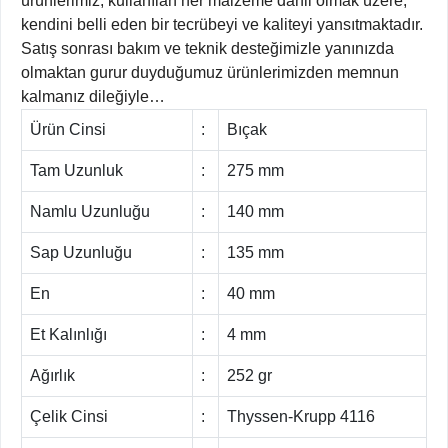
ürünlerimiz, kullanılan her malzeme dâhil olmak üzere,
kendini belli eden bir tecrübeyi ve kaliteyi yansıtmaktadır.
Satış sonrası bakım ve teknik desteğimizle yanınızda
olmaktan gurur duyduğumuz ürünlerimizden memnun
kalmanız dileğiyle…
Ürün Cinsi
:
Bıçak
Tam Uzunluk
:
275 mm
Namlu Uzunluğu
:
140 mm
Sap Uzunluğu
:
135 mm
En
:
40 mm
Et Kalınlığı
:
4 mm
Ağırlık
:
252 gr
Çelik Cinsi
:
Thyssen-Krupp 4116