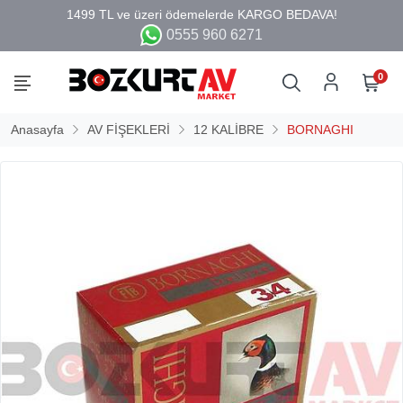
0555 960 6271
0
Anasayfa
AV FİŞEKLERİ
12 KALİBRE
BORNAGHI