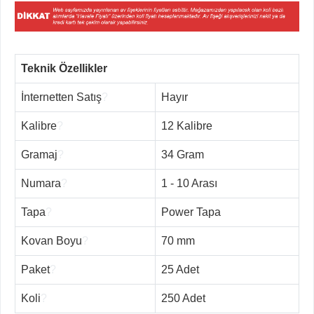
Teknik Özellikler
İnternetten Satış
?
Hayır
Kalibre
?
12 Kalibre
Gramaj
?
34 Gram
Numara
?
1 - 10 Arası
Tapa
?
Power Tapa
Kovan Boyu
?
70 mm
Paket
?
25 Adet
Koli
?
250 Adet