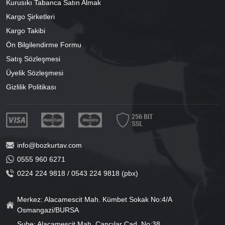
Kurusıkı Tabanca Satın Almak
Kargo Şirketleri
Kargo Takibi
Ön Bilgilendirme Formu
Satış Sözleşmesi
Üyelik Sözleşmesi
Gizlilik Politikası
info@bozkurtav.com
0555 960 6271
0224 224 9818 / 0543 224 9818 (pbx)
Merkez: Alacamescit Mah. Kümbet Sokak No:4/A
Osmangazi/BURSA
Şube: Alacamescit Mah. Çancılar Cad. No:38