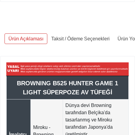
Ürün Açıklaması
Taksit / Ödeme Seçenekleri
Ürün Yo
BROWNING B525 HUNTER GAME 1
LIGHT SÜPERPOZE AV TÜFEĞİ
Dünya devi Browning
tarafından Belçika'da
tasarlanmış ve Miroku
tarafından Japonya'da
Miroku -
üretilmiştir.
İmalatçı
Browning