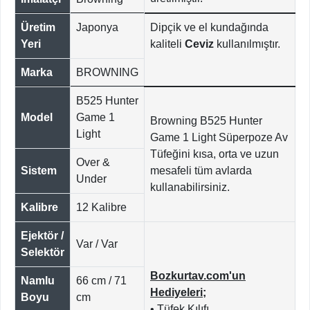
Üretim
Japonya
Dipçik ve el kundağında
Yeri
kaliteli
Ceviz
kullanılmıştır.
Marka
BROWNING
B525 Hunter
Model
Game 1
Browning B525 Hunter
Light
Game 1 Light Süperpoze Av
Tüfeğini kısa, orta ve uzun
Over &
Sistem
mesafeli tüm avlarda
Under
kullanabilirsiniz.
Kalibre
12 Kalibre
Ejektör /
Var / Var
Selektör
Bozkurtav.com'un
Namlu
66 cm / 71
Hediyeleri;
Boyu
cm
• Tüfek Kılıfı