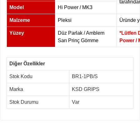
tarafında
Model
Hi Power / MK3
Malzeme
Pleksi
Üründe yü
Yüzey
Düz Parlak / Amblem
*Lütfen 
Sarı Prinç Gömme
Power / 
Diğer Özellikler
Stok Kodu
BR1-1PB/S
Marka
KSD GRIPS
Stok Durumu
Var