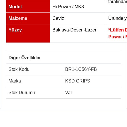
tarafında
Model
Hi Power / MK3
Malzeme
Ceviz
Üründe yü
Yüzey
Baklava-Desen-Lazer
*Lütfen 
Power / 
Diğer Özellikler
Stok Kodu
BR1-1C56Y-FB
Marka
KSD GRIPS
Stok Durumu
Var