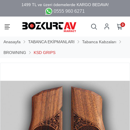
0555 960 6271
0
Anasayfa
TABANCA EKİPMANLARI
Tabanca Kabzaları
BROWNING
KSD GRIPS