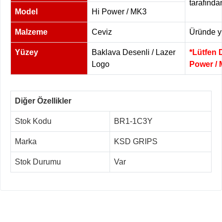
tarafında
Model
Hi Power / MK3
Malzeme
Ceviz
Üründe yü
Yüzey
Baklava Desenli / Lazer
*Lütfen 
Logo
Power / 
Diğer Özellikler
Stok Kodu
BR1-1C3Y
Marka
KSD GRIPS
Stok Durumu
Var